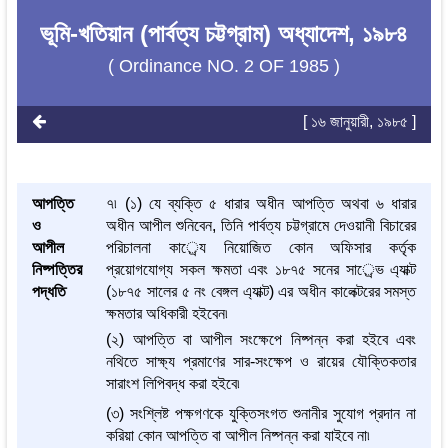
ভূমি-খতিয়ান (পার্বত্য চট্টগ্রাম) অধ্যাদেশ, ১৯৮৪
( Ordinance NO. 2 OF 1985 )
[ ১৬ জানুয়ারী, ১৯৮৫ ]
আপত্তি
৭৷ (১) যে ব্যক্তি ৫ ধারার অধীন আপত্তি অথবা ৬ ধারার
ও
অধীন আপীল শুনিবেন, তিনি পার্বত্য চট্টগ্রামে দেওয়ানী বিচারের
আপীল
পরিচালনা কার্েয নিয়োজিত কোন অফিসার কর্তৃক
নিষ্পত্তির
প্রয়োগযোগ্য সকল ক্ষমতা এবং ১৮৭৫ সনের সার্েভ এ্যাক্ট
পদ্ধতি
(১৮৭৫ সালের ৫ নং বেঙ্গল এ্যাক্ট) এর অধীন কালেক্টরের সমস্ত
ক্ষমতার অধিকারী হইবেন৷
(২) আপত্তি বা আপীল সংক্ষেপে নিষ্পন্ন করা হইবে এবং
নথিতে সাক্ষ্য প্রমাণের সার-সংক্ষেপ ও রায়ের যৌক্তিকতার
সারাংশ লিপিবদ্ধ করা হইবে৷
(৩) সংশ্লিষ্ট পক্ষগণকে যুক্তিসংগত শুনানীর সুযোগ প্রদান না
করিয়া কোন আপত্তি বা আপীল নিষ্পন্ন করা যাইবে না৷