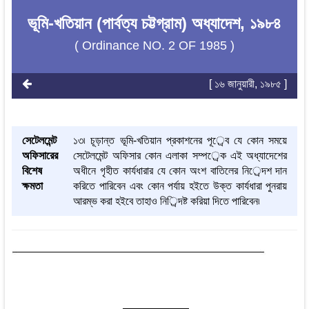
ভূমি-খতিয়ান (পার্বত্য চট্টগ্রাম) অধ্যাদেশ, ১৯৮৪
( Ordinance NO. 2 OF 1985 )
[ ১৬ জানুয়ারী, ১৯৮৫ ]
সেটেলমেন্ট
১৩৷ চূড়ান্ত ভূমি-খতিয়ান প্রকাশনের পূর্েব যে কোন সময়ে
অফিসারের
সেটেলমেন্ট অফিসার কোন এলাকা সম্পর্েক এই অধ্যাদেশের
বিশেষ
অধীনে গৃহীত কার্যধারার যে কোন অংশ বাতিলের নির্েদশ দান
ক্ষমতা
করিতে পারিবেন এবং কোন পর্যায় হইতে উক্ত কার্যধারা পুনরায়
আরম্ভ করা হইবে তাহাও নির্িদষ্ট করিয়া দিতে পারিবেন৷