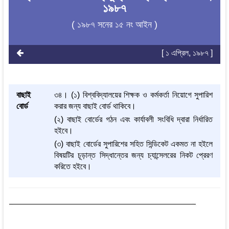
১৯৮৭
( ১৯৮৭ সনের ১৫ নং আইন )
[ ১ এপ্রিল, ১৯৮৭ ]
বাছাই
৩৪। (১) বিশ্ববিদ্যালয়ের শিক্ষক ও কর্মকর্তা নিয়োগে সুপারিশ
বোর্ড
করার জন্য বাছাই বোর্ড থাকিবে।
(২) বাছাই বোর্ডের গঠন এবং কার্যাবলী সংবিধি দ্বারা নির্ধারিত
হইবে।
(৩) বাছাই বোর্ডের সুপারিশের সহিত সিন্ডিকেট একমত না হইলে
বিষয়টির চূড়ান্ত সিদ্ধান্তের জন্য চ্যান্সেলরের নিকট প্রেরণ
করিতে হইবে।