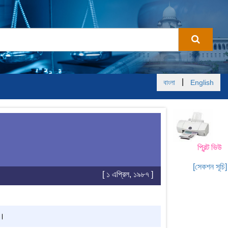
|
বাংলা
English
প্রিন্ট ভিউ
[সেকশন সূচি]
[ ১ এপ্রিল, ১৯৮৭ ]
ে।