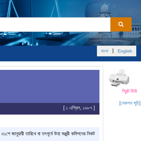
|
বাংলা
English
প্রিন্ট ভিউ
[সেকশন সূচি]
[ ১ এপ্রিল, ১৯৮৭ ]
 ৩১শে জানুয়ারী তারিখে বা তৎপূর্বে উহা মঞ্জুরী কমিশনের নিকট