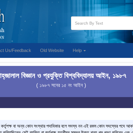
ct Us/Feedback
Old Website
Help
াহ্‌জালাল বিজ্ঞান ও প্রযুক্তি বিশ্ববিদ্যালয় আইন, ১৯৮৭
( ১৯৮৭ সনের ১৫ নং আইন )
কর্তৃপক্ষ বা অন্য কোন সংস্থার পদাধিকার বলে সদস্য নন এই রকম কোন সদস্যের পদে আকস্মিক 
নীত করিয়াছিলেন সেই ব্যক্তি বা কর্তৃপক্ষ যতশীঘ্র সম্ভব উক্ত শূন্য পদ পূরণ করিবেন এবং য