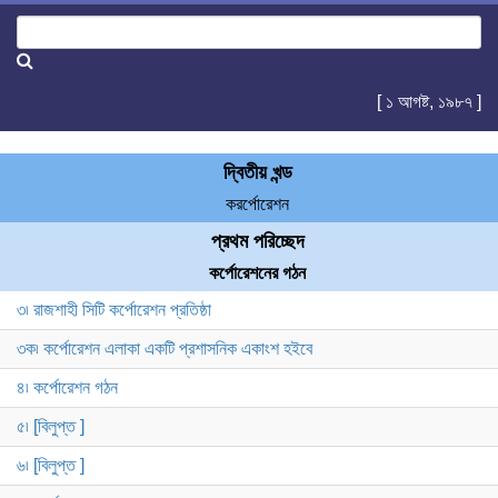
[ ১ আগষ্ট, ১৯৮৭ ]
দ্বিতীয় খন্ড
করর্পোরেশন
প্রথম পরিচ্ছেদ
কর্পোরেশনের গঠন
৩৷ রাজশাহী সিটি কর্পোরেশন প্রতিষ্ঠা
৩ক৷ কর্পোরেশন এলাকা একটি প্রশাসনিক একাংশ হইবে
৪৷ কর্পোরেশন গঠন
৫৷ [বিলুপ্ত ]
৬৷ [বিলুপ্ত ]