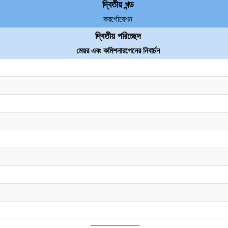
দ্বিতীয় খন্ড
করর্পোরেশন
দ্বিতীয় পরিচ্ছেদ
মেয়র এবং কমিশনারগেনের নিবার্চন