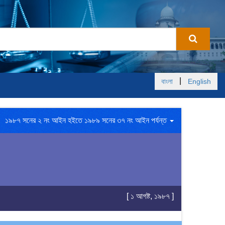
|
বাংলা
English
১৯৮৭ সনের ২ নং আইন হইতে ১৯৮৯ সনের ৩৭ নং আইন পর্যন্ত
[ ১ আগষ্ট, ১৯৮৭ ]