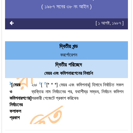
( ১৯৮৭ সনের ৩৮ নং আইন )
[ ১ আগষ্ট, ১৯৮৭ ]
দ্বিতীয় খন্ড
করর্পোরেশন
দ্বিতীয় পরিচ্ছেদ
মেয়র এবং কমিশনারগেনের নিবার্চন
1
2
3
[মেয়র
২৬৷
[
[* * *] মেয়র এবং কমিশনার] হিসাবে নির্বাচিত সকল
ও
ব্যক্তির নাম নির্বাচনের পর, যথাশীঘ্র সম্ভব, নির্বাচন কমিশন
কমিশনারগণের]
সরকারী গেজেটে প্রকাশ করিবেন৷
নির্বাচনের
ফলাফল
প্রকাশ