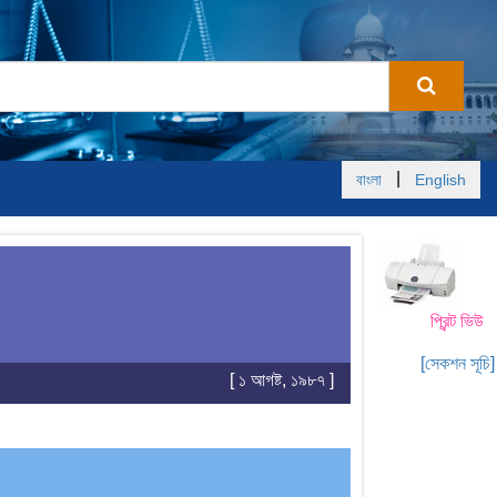
|
বাংলা
English
প্রিন্ট ভিউ
[সেকশন সূচি]
[ ১ আগষ্ট, ১৯৮৭ ]