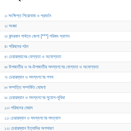
১৷ সংক্ষিপ্ত শিরোনামা ও প্রবর্তন
২৷ সংজ্ঞা
৩৷ বান্দরবান পার্বত্য জেলা [***] পরিষদ স্থাপন
৪৷ পরিষদের গঠন
৫৷ চেয়ারম্যানের যোগ্যতা ও অযোগ্যতা
৬৷ উপজাতীয় ও অ-উপজাতীয় সদস্যগণের যোগ্যতা ও অযোগ্যতা
৭৷ চেয়ারম্যান ও সদস্যগণের শপথ
৮৷ সম্পত্তি সম্পর্কিত ঘোষণা
৯৷ চেয়ারম্যান ও সদস্যগণের সুযোগ-সুবিধা
১০৷ পরিষদের মেয়াদ
১১৷ চেয়ারম্যান ও সদস্যগণের পদত্যাগ
১২৷ চেয়ারম্যান ইত্যাদির অপসারণ