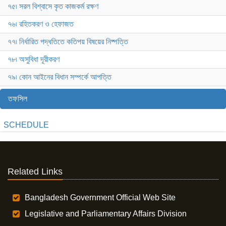
৭৫৷ সরল বিশ্বাসে কৃত কাজকর্ম রক্ষণ
৭৬৷ রহিতকরণ ও হেফাজত
৭৭৷ নির্ধারিত পদ্ধতিতে কতিপয় বিষয়ের নিষ্পত্তি
৭৮৷ অসুবিধা দূরীকরণ
৭৯৷ কোন আইনের বিধান সম্পর্কে আপত্তি
তফসিল
SCHEDULE
Related Links
Bangladesh Government Official Web Site
Legislative and Parliamentary Affairs Division