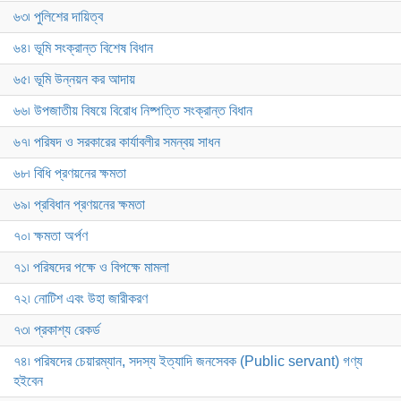
৬৩৷ পুলিশের দায়িত্ব
৬৪৷ ভূমি সংক্রান্ত বিশেষ বিধান
৬৫৷ ভূমি উন্নয়ন কর আদায়
৬৬৷ উপজাতীয় বিষয়ে বিরোধ নিষ্পত্তি সংক্রান্ত বিধান
৬৭৷ পরিষদ ও সরকারের কার্যাবলীর সমন্বয় সাধন
৬৮৷ বিধি প্রণয়নের ক্ষমতা
৬৯৷ প্রবিধান প্রণয়নের ক্ষমতা
৭০৷ ক্ষমতা অর্পণ
৭১৷ পরিষদের পক্ষে ও বিপক্ষে মামলা
৭২৷ নোটিশ এবং উহা জারীকরণ
৭৩৷ প্রকাশ্য রেকর্ড
৭৪৷ পরিষদের চেয়ারম্যান, সদস্য ইত্যাদি জনসেবক (Public servant) গণ্য
হইবেন