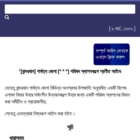
[ ৬ মার্চ, ১৯৮৯ ]
1
[বান্দরবান] পার্বত্য জেলা [* * *] পরিষদ স্থাপনকল্পে প্রণীত আইন৷
যেহেতু বান্দরবান পার্বত্য জেলা বিভিন্ন অনগ্রসর উপজাতি অধ্যুষিত একটি বিশেষ
এলাকা বিধায় উহার সর্বাংগীন উন্নয়নকল্পে উহার জন্য একটি পরিষদ স্থাপনের বিধান
করা সমীচীন ও প্রয়োজনীয়;
সেহেতু এতদ্‌দ্বারা নিম্নরূপ আইন করা হইল :-
সূচি
ধারাসমূহ