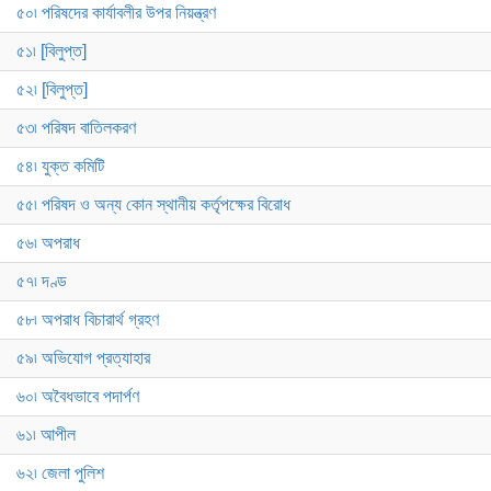
৫০৷ পরিষদের কার্যাবলীর উপর নিয়ন্ত্রণ
৫১৷ [বিলুপ্ত]
৫২৷ [বিলুপ্ত]
৫৩৷ পরিষদ বাতিলকরণ
৫৪৷ যুক্ত কমিটি
৫৫৷ পরিষদ ও অন্য কোন স্থানীয় কর্তৃপক্ষের বিরোধ
৫৬৷ অপরাধ
৫৭৷ দণ্ড
৫৮৷ অপরাধ বিচারার্থ গ্রহণ
৫৯৷ অভিযোগ প্রত্যাহার
৬০৷ অবৈধভাবে পদার্পণ
৬১৷ আপীল
৬২৷ জেলা পুলিশ