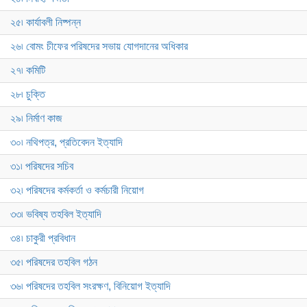
২৫৷ কার্যাবলী নিষ্পন্ন
২৬৷ বোমং চীফের পরিষদের সভায় যোগদানের অধিকার
২৭৷ কমিটি
২৮৷ চুক্তি
২৯৷ নির্মাণ কাজ
৩০৷ নথিপত্র, প্রতিবেদন ইত্যাদি
৩১৷ পরিষদের সচিব
৩২৷ পরিষদের কর্মকর্তা ও কর্মচারী নিয়োগ
৩৩৷ ভবিষ্য তহবিল ইত্যাদি
৩৪৷ চাকুরী প্রবিধান
৩৫৷ পরিষদের তহবিল গঠন
৩৬৷ পরিষদের তহবিল সংরক্ষণ, বিনিয়োগ ইত্যাদি