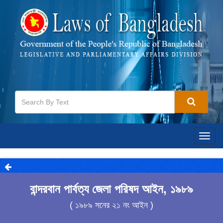
Togg
navig
বান্দরবান পার্বত্য জেলা পরিষদ আইন, ১৯৮৯
( ১৯৮৯ সনের ২১ নং আইন )