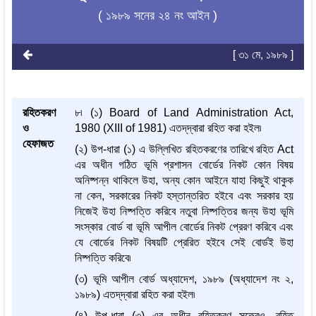
( ১৯৮৯ সনের ২৪ নং আইন )
[ ৩১ মে, ১৯৮৯ ]
রহিতকরণ
৮৷ (১) Board of Land Administration Act,
ও
1980 (XIII of 1981) এতদ্‌দ্বারা রহিত করা হইল৷
হেফাজত
(২) উপ-ধারা (১) এ উল্লিখিত রহিতকরণের তারিখে রহিত Act
এর অধীন গঠিত ভূমি প্রশাসন বোর্ডের নিকট কোন বিষয়
অনিষ্পন্ন থাকিলে উহা, অন্য কোন আইনে যাহা কিছুই থাকুক
না কেন, সরকারের নিকট হস্তান্তরিত হইবে এবং সরকার হয়
নিজেই উহা নিষ্পত্তি করিবে নতুবা নিষ্পত্তির জন্য উহা ভূমি
সংস্কার বোর্ড বা ভূমি আপীল বোর্ডের নিকট প্রেরণ করিবে এবং
যে বোর্ডের নিকট বিষয়টি প্রেরিত হইবে সেই বোর্ডই উহা
নিষ্পত্তি করিবে৷
(৩) ভূমি আপীল বোর্ড অধ্যাদেশ, ১৯৮৯ (অধ্যাদেশ নং ২,
১৯৮৯) এতদ্‌দ্বারা রহিত করা হইল৷
(৪) উপ-ধারা (৩) এর অধীন রহিতকরণ সত্ত্বেও, রহিত