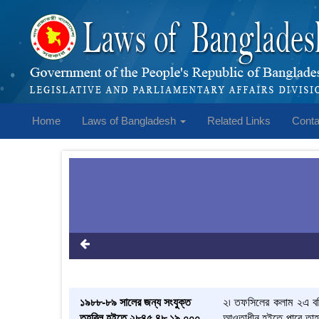
Home
Laws of Bangladesh
Related Links
Conta
১৯৮৮-৮৯ সালের জন্য সংযুক্ত
২৷ তফসিলের কলাম ২এ বর্ণি
তহবিল হইতে ২৮৪৫,৪৮,১৯,০০০
আওতাধীন হইতে পারে তাহা 