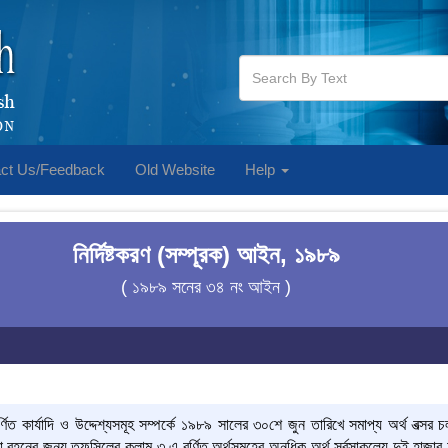
ct Us/Feedback
Old Website
Help
নির্দিষ্টকরণ (সম্পূরক) আইন, ১৯৮৯
( ১৯৮৯ সনের ৩৪ নং আইন )
ত কার্যাদি ও উদ্দেশ্যসমূহ সম্পর্কে ১৯৮৯ সালের ৩০শে জুন তারিখে সমাপ্য অর্থ বত্সর
বহনের জন্য তফসিলের কলাম ৩ এ বর্ণিত অর্থসমূহের অনধিক অর্থ সর্বসাকুল্যে দুই হাজা