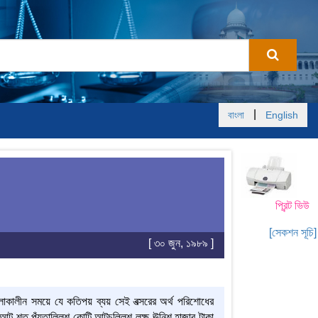
|
বাংলা
English
প্রিন্ট ভিউ
[সেকশন সূচি]
[ ৩০ জুন, ১৯৮৯ ]
 চলাকালীন সময়ে যে কতিপয় ব্যয় সেই বত্সরের অর্থ পরিশোধের
র আট শত পঁয়তাল্লিশ কোটি আটচল্লিশ লক্ষ ঊনিশ হাজার টাকা