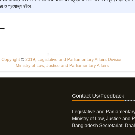
েয় ও প্রযোজ্য হইবে৷
Copyright
©
2019, Legislative and Parliamentary Affairs Division
Ministry of Law, Justice and Parliamentary Affairs
Contact Us/Feedback
Legislative and Parliamentary
Ministry of Law, Justice and P
Bangladesh Secretariat, Dha