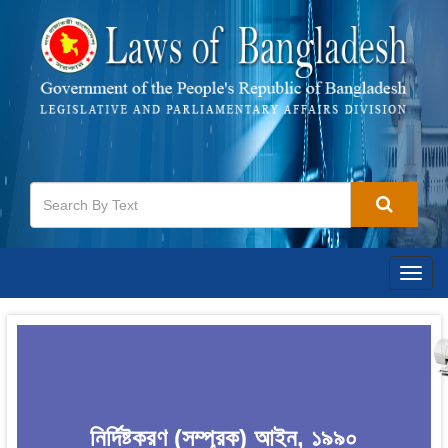
Togg
navig
নির্দিষ্টকরণ (সম্পূরক) আইন, ১৯৯০