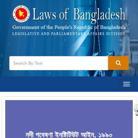
Togg
navig
নদী গবেষণা ইনষ্টিটিউট আইন, ১৯৯০