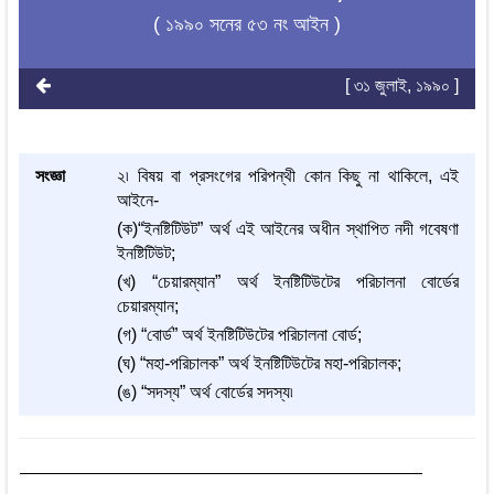
( ১৯৯০ সনের ৫৩ নং আইন )
[ ৩১ জুলাই, ১৯৯০ ]
সংজ্ঞা
২৷ বিষয় বা প্রসংগের পরিপন্থী কোন কিছু না থাকিলে, এই
আইনে-
(ক)“ইনষ্টিটিউট” অর্থ এই আইনের অধীন স্থাপিত নদী গবেষণা
ইনষ্টিটিউট;
(খ) “চেয়ারম্যান” অর্থ ইনষ্টিটিউটের পরিচালনা বোর্ডের
চেয়ারম্যান;
(গ) “বোর্ড” অর্থ ইনষ্টিটিউটের পরিচালনা বোর্ড;
(ঘ) “মহা-পরিচালক” অর্থ ইনষ্টিটিউটের মহা-পরিচালক;
(ঙ) “সদস্য” অর্থ বোর্ডের সদস্য৷