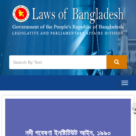
Togg
navig
নদী গবেষণা ইনষ্টিটিউট আইন, ১৯৯০