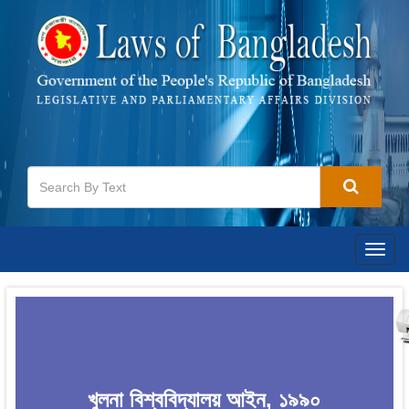
Togg
navig
খুলনা বিশ্ববিদ্যালয় আইন, ১৯৯০