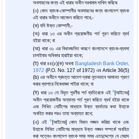
অবসায়নের জন্য এই ধারার অধীন দরখাস্ত্ম দাখিল করিবে৷
(৩) কোন ব্যাংক-কোম্পানীর অবসায়নের জন্য বাংলাদেশ ব্যাংক
এই ধারার অধীনে আবেদন করিতে পারে,-
(ক) যদি উক্ত কোম্পানী,-
(অ) ধারা ১৩ এর অধীন প্রয়োজনীয় শর্ত পূরণ করিতে ব্যর্থ
হইয়া থাকে; বা
(আ) ধারা ৩১ এর বিধানজনিত কারণে বাংলাদেশে ব্যাংক-ব্যবসা
চালাইবার অধিকার হারাইয়া থাকে;
(ই) ধারা ৪৪(৫)(ক) অথবা
Bangladesh Bank Order,
1972
(P.O. No. 127 of 1972) এর Article 36(5)
(b) এর অধীনে প্রদত্ত আদেশ দ্বারা নূতনভাবে আমানত গ্রহণ
করার ব্যাপারে নিষেধাজ্ঞা পাইয়া থাকে; বা
2
(ঈ) ধারা ১৩ তে বিধৃত পূরণীয় শর্ত ব্যতিরেকে এই
[আইনের]
অধীন প্রয়োজনীয় অন্যান্য শর্ত পূরণ করিতে ব্যর্থ হইয়া থাকে
এবং লিখিত নোটিশের মাধ্যমে উক্ত ব্যর্থতার কথা উহাকে
অবহিত করার পরও তাহা অব্যাহত রাখে;
3
(এ) এই
[আইনের] কোন বিধান লঙ্ঘন করিয়া থাকে এবং
উহাকে লিখিত নোটিশের মাধ্যমে উক্ত লঙ্ঘন সম্পর্কে অবহিত
করা সত্বেও বাংলাদেশ ব্যাংক সময় সময় এতদুদ্দেশ্যে যে মেয়াদ