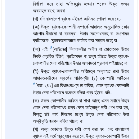
নির্ধারণ করে তাহা অতিক্রান্ত্ম হওয়ার পরেও উক্ত লঙ্ঘন
অব্যাহত রাখে; অথবা
(খ) যদি বাংলাদেশ ব্যাংক এইরূপ অভিমত পোষণ করে যে,-
(অ) উক্ত ব্যাংক-কোম্পানী সম্পর্কে আদালত অনুমোদিত কোন
আপোষ-মীমাংসা বা ব্যবস্থা, উহার সংশোধনসহ বা সংশোধন
ব্যতিরেকে, সন্ত্মোষজনকভাবে কার্যকর করা সম্ভব নহে; বা
4
(আ) এই
[আইনের] বিধানাবলীর অধীন বা মোতাবেক উহার
নিকট প্রেরিত রিটার্ণ, প্রতিবেদন বা তথ্য হইতে উক্ত ব্যাংক-
কোম্পানীর দেনা পরিশোধে উহার অত্মগমতা প্রকাশ পাইয়াছে; বা
(ই) উক্ত ব্যাংক-কোম্পানীর অস্ত্মিত্ব অব্যাহত রাখা উহার
আমানতকারীদের স্বার্থের পরিপন্থী৷ (৪) কোম্পানী আইনের
5
[ধারা ২৪২] এর বিধান ত্মগুণ্ন না করিয়া, কোন ব্যাংক-কোম্পানী
উহার দেনা পরিশোধে অত্মগম বলিয়া গণ্য হইবে; যদি-
(ক) উক্ত কোম্পানীর অফিস বা শাখা আছে এমন স্থানে উহার
কোন দেনা পরিশোধের জন্য কোন আইনানুগ দাবী পেশ করা হয়,
কিন্তু দুই কার্য দিবসের মধ্যে উক্ত দেনা পরিশোধে উহা
অস্বীকৃতি জ্ঞাপন করিয়া থাকে; বা
(খ) অন্য কোথাও উক্ত দাবী পেশ করা হয় এবং বাংলাদেশ
ব্যাংক এই মর্মে প্রত্যয়ন করে যে, উক্ত ব্যাংক-কোম্পানী উহার