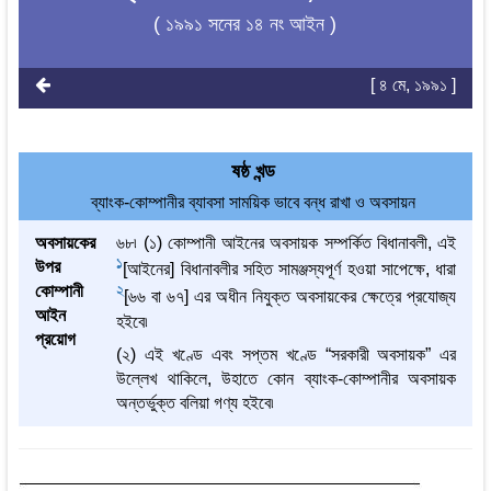
( ১৯৯১ সনের ১৪ নং আইন )
[ ৪ মে, ১৯৯১ ]
ষষ্ঠ খন্ড
ব্যাংক-কোম্পানীর ব্যাবসা সাময়িক ভাবে বন্ধ রাখা ও অবসায়ন
অবসায়কের
৬৮৷ (১) কোম্পানী আইনের অবসায়ক সম্পর্কিত বিধানাবলী, এই
1
উপর
[আইনের] বিধানাবলীর সহিত সামঞ্জস্যপূর্ণ হওয়া সাপেক্ষে, ধারা
2
কোম্পানী
[৬৬ বা ৬৭] এর অধীন নিযুক্ত অবসায়কের ক্ষেত্রে প্রযোজ্য
আইন
হইবে৷
প্রয়োগ
(২) এই খণ্ডে এবং সপ্তম খণ্ডে “সরকারী অবসায়ক” এর
উল্লেখ থাকিলে, উহাতে কোন ব্যাংক-কোম্পানীর অবসায়ক
অন্তর্ভুক্ত বলিয়া গণ্য হইবে৷