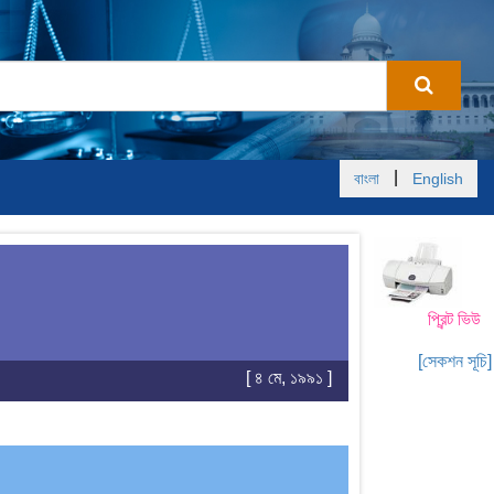
|
বাংলা
English
প্রিন্ট ভিউ
[সেকশন সূচি]
[ ৪ মে, ১৯৯১ ]