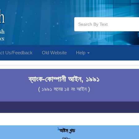
ct Us/Feedback
Old Website
Help
ব্যাংক-কোম্পানী আইন, ১৯৯১
( ১৯৯১ সনের ১৪ নং আইন )
1
অষ্টম খন্ড