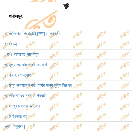
সূচি
ধারাসমূহ
১৷ সংক্ষিপ্ত শিরোনামা,[***] ও প্রবর্তন
২৷ সংজ্ঞা
২ক। আইনের প্রাধান্য
৩৷ মূল্য সংযোজন কর আরোপ
৪৷ কর হার প্রয়োগ
৫৷ মূল্য সংযোজন কর ধার্যের জন্য মূল্য নিরূপণ
৬৷ পরিশোধের সময় ও পদ্ধতি
৭৷ সম্পূরক শুল্ক আরোপ
৮৷ টার্ণওভার কর
৮ক৷ [বিলুপ্ত ]