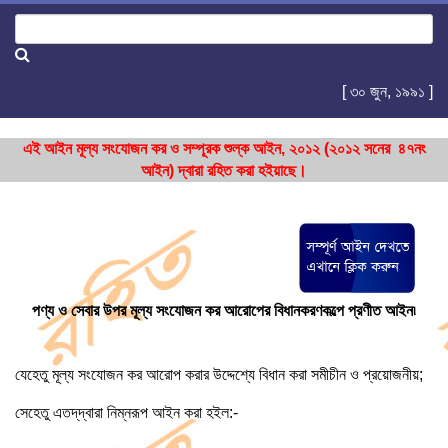
[ ৩০ জুন, ১৯৯১ ]
এই আইন মূল্য সংযোজন কর ও সম্পূরক শুল্ক আইন, ২০১২ (২০১২ সনের ৪৭নং
আইন) দ্বারা রহিত করা হইয়াছে।
পণ্য ও সেবার উপর মূল্য সংযোজন কর আরোপের বিধানকরণকল্পে প্রণীত আইন৷
যেহেতু মূল্য সংযোজন কর আরোপ করার উদ্দেশ্যে বিধান করা সমীচীন ও প্রয়োজনীয়;
সেহেতু এতদ্‌দ্বারা নিম্নরূপ আইন করা হইল:-