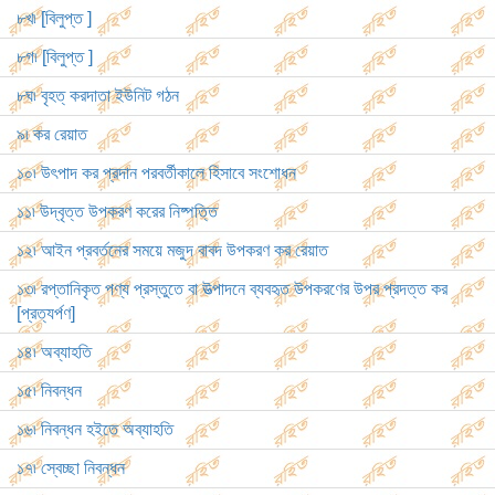
৮খ৷ [বিলুপ্ত ]
৮গ৷ [বিলুপ্ত ]
৮ঘ৷ বৃহত্ করদাতা ইউনিট গঠন
৯৷ কর রেয়াত
১০৷ উৎপাদ কর প্রদান পরবর্তীকালে হিসাবে সংশোধন
১১৷ উদ্বৃত্ত উপকরণ করের নিষ্পত্তি
১২৷ আইন প্রবর্তনের সময়ে মজুদ বাবদ উপকরণ কর রেয়াত
১৩৷ রপ্তানিকৃত পণ্য প্রস্তুতে বা উত্পাদনে ব্যবহৃত উপকরণের উপর প্রদত্ত কর
[প্রত্যর্পণ]
১৪৷ অব্যাহতি
১৫৷ নিবন্ধন
১৬৷ নিবন্ধন হইতে অব্যাহতি
১৭৷ স্বেচ্ছা নিবন্ধন