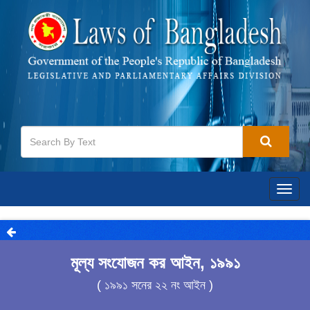
Togg
navig
মূল্য সংযোজন কর আইন, ১৯৯১
( ১৯৯১ সনের ২২ নং আইন )