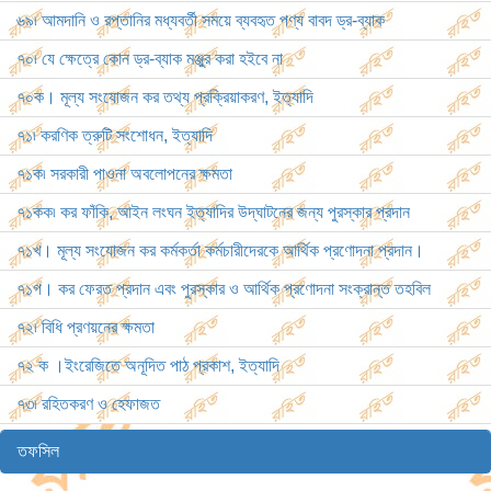
৬৯৷ আমদানি ও রপ্তানির মধ্যবর্তী সময়ে ব্যবহৃত পণ্য বাবদ ড্র-ব্যাক
৭০৷ যে ক্ষেত্রে কোন ড্র-ব্যাক মঞ্জুর করা হইবে না
৭০ক। মূল্য সংযোজন কর তথ্য প্রক্রিয়াকরণ, ইত্যাদি
৭১৷ করণিক ত্রুটি সংশোধন, ইত্যাদি
৭১ক৷ সরকারী পাওনা অবলোপনের ক্ষমতা
৭১কক৷ কর ফাঁকি, আইন লংঘন ইত্যাদির উদ্‌ঘাটনের জন্য পুরস্কার প্রদান
৭১খ। মূল্য সংযোজন কর কর্মকর্তা কর্মচারীদেরকে আর্থিক প্রণোদনা প্রদান।
৭১গ। কর ফেরত প্রদান এবং পুরস্কার ও আর্থিক প্রণোদনা সংক্রান্ত তহবিল
৭২৷ বিধি প্রণয়নের ক্ষমতা
৭২ ক ।ইংরেজিতে অনূদিত পাঠ প্রকাশ, ইত্যাদি
৭৩৷ রহিতকরণ ও হেফাজত
তফসিল