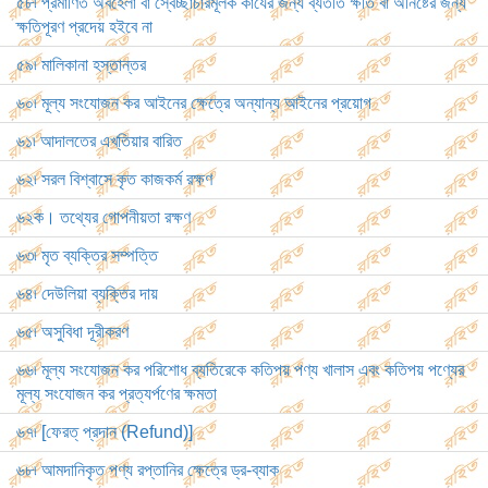
৫৮৷ প্রমাণিত অবহেলা বা স্বেচ্ছাচারমূলক কার্যের জন্য ব্যতীত ক্ষতি বা অনিষ্টের জন্য
ক্ষতিপূরণ প্রদেয় হইবে না
৫৯৷ মালিকানা হস্তান্তর
৬০৷ মূল্য সংযোজন কর আইনের ক্ষেত্রে অন্যান্য আইনের প্রয়োগ
৬১৷ আদালতের এখ্‌তিয়ার বারিত
৬২৷ সরল বিশ্বাসে কৃত কাজকর্ম রক্ষণ
৬২ক। তথ্যের গোপনীয়তা রক্ষণ
৬৩৷ মৃত ব্যক্তির সম্পত্তি
৬৪৷ দেউলিয়া ব্যক্তির দায়
৬৫৷ অসুবিধা দূরীকরণ
৬৬৷ মূল্য সংযোজন কর পরিশোধ ব্যতিরেকে কতিপয় পণ্য খালাস এবং কতিপয় পণ্যের
মূল্য সংযোজন কর প্রত্যর্পণের ক্ষমতা
৬৭৷ [ফেরত্ প্রদান (Refund)]
৬৮৷ আমদানিকৃত পণ্য রপ্তানির ক্ষেত্রে ড্র-ব্যাক