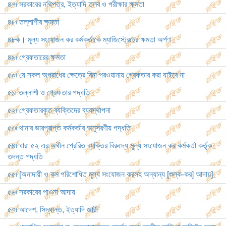
৪৭৷ সরকারের নথিপত্র, ইত্যাদি তলব ও পরীক্ষার ক্ষমতা
৪৮৷ তল্লাশীর ক্ষমতা
৪৮ক। মূল্য সংযোজন কর কর্মকর্তাকে ম্যাজিস্ট্রেটের ক্ষমতা অর্পণ
৪৯৷ গ্রেফতারের ক্ষমতা
৫০৷ যে সকল অপরাধের ক্ষেত্রে বিনা পরওয়ানায় গ্রেফতার করা যাইবে না
৫১৷ তল্লাশী ও গ্রেফতার পদ্ধতি
৫২৷ গ্রেফতারকৃত ব্যক্তিদের ব্যবস্থাপনা
৫৩৷ থানার ভারপ্রাপ্ত কর্মকর্তার অনুসরণীয় পদ্ধতি
৫৪৷ ধারা ৫২ এর অধীন প্রেরিত ব্যক্তির বিরুদ্ধে মূল্য সংযোজন কর কর্মকর্তা কর্তৃক
তদন্ত পদ্ধতি
৫৫৷ [অনাদায়ী ও কম পরিশোধিত মূল্য সংযোজন করসহ অন্যান্য [শুল্ক-কর] আদায়]
৫৬৷ সরকারের পাওনা আদায়
৫৭৷ আদেশ, সিদ্ধান্ত, ইত্যাদি জারী