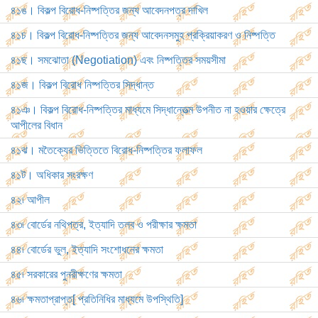
৪১ঙ। বিকল্প বিরোধ-নিষ্পত্তির জন্য আবেদনপত্র দাখিল
৪১চ। বিকল্প বিরোধ-নিষ্পত্তির জন্য আবেদনসমুহ প্রক্রিয়াকরণ ও নিষ্পত্তি
৪১ছ। সমঝোতা (Negotiation) এবং নিষ্পত্তির সময়সীমা
৪১জ। বিকল্প বিরোধ নিষ্পত্তির সিদ্ধান্ত
৪১ঞ। বিকল্প বিরোধ-নিষ্পত্তির মাধ্যমে সিদ্ধান্তেত্ম উপনীত না হওয়ার ক্ষেত্রে
আপীলের বিধান
৪১ঝ। মতৈক্যের ভিত্তিতে বিরোধ-নিষ্পত্তির ফলাফল
৪১ট। অধিকার সংরক্ষণ
৪২৷ আপীল
৪৩৷ বোর্ডের নথিপত্র, ইত্যাদি তলব ও পরীক্ষার ক্ষমতা
৪৪৷ বোর্ডের ভুল, ইত্যাদি সংশোধনের ক্ষমতা
৪৫৷ সরকারের পুনরীক্ষণের ক্ষমতা
৪৬৷ ক্ষমতাপ্রাপ্ত[ প্রতিনিধির মাধ্যমে উপস্থিতি]