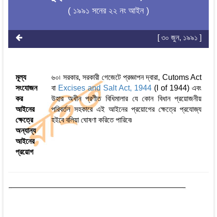
( ১৯৯১ সনের ২২ নং আইন )
[ ৩০ জুন, ১৯৯১ ]
মূল্য
৬০৷ সরকার, সরকারী গেজেটে প্রজ্ঞাপন দ্বারা, Cutoms Act
সংযোজন
বা
Excises and Salt Act, 1944
(I of 1944) এবং
কর
উহার অধীন প্রণীত বিধিমালার যে কোন বিধান প্রয়োজনীয়
আইনের
পরিবর্তন সহকারে এই আইনের প্রয়োগের ক্ষেত্রে প্রযোজ্য
ক্ষেত্রে
হইবে বলিয়া ঘোষণা করিতে পারিবে৷
অন্যান্য
আইনের
প্রয়োগ