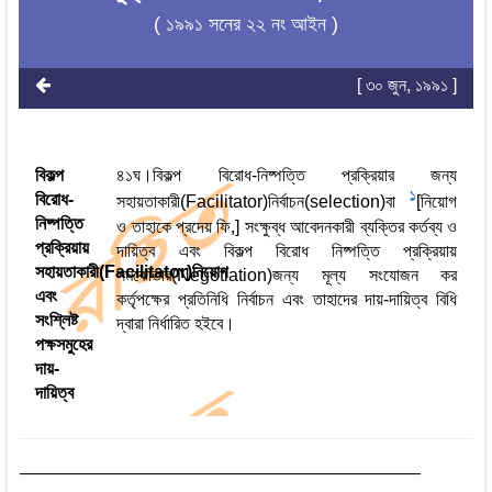
( ১৯৯১ সনের ২২ নং আইন )
[ ৩০ জুন, ১৯৯১ ]
বিকল্প
৪১ঘ।বিকল্প বিরোধ-নিষ্পত্তি প্রক্রিয়ার জন্য
1
বিরোধ-
সহায়তাকারী(Facilitator)নির্বাচন(selection)বা
[নিয়োগ
নিষ্পত্তি
ও তাহাকে প্রদেয় ফি,] সংক্ষুব্ধ আবেদনকারী ব্যক্তির কর্তব্য ও
প্রক্রিয়ায়
দায়িত্ব এবং বিকল্প বিরোধ নিষ্পত্তি প্রক্রিয়ায়
সহায়তাকারী(Facilitator)নিয়োগ
সমঝোতার(Negotiation)জন্য মূল্য সংযোজন কর
এবং
কর্তৃপক্ষের প্রতিনিধি নির্বাচন এবং তাহাদের দায়-দায়িত্ব বিধি
সংশ্লিষ্ট
দ্বারা নির্ধারিত হইবে।
পক্ষসমুহের
দায়-
দায়িত্ব