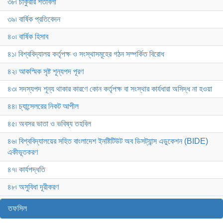
৩৮৷ চাকুরীর শর্তাবলী
৩৯৷ বার্ষিক প্রতিবেদন
৪০৷ বার্ষিক হিসাব
৪১৷ বিশ্ববিদ্যালয় কর্তৃপক্ষ ও সংস্থাসমূহের গঠন সম্পর্কিত বিরোধ
৪২৷ আকস্মিক সৃষ্ট শূন্যপদ পূরণ
৪৩৷ সদস্যপদ শূন্য থাকার কারণে কোন কর্তৃপক্ষ বা সংস্থার কার্যধারা অসিদ্ধ না হওয়া
৪৪৷ চ্যান্সেলরের নিকট আপীল
৪৫৷ অবসর ভাতা ও ভবিষ্য তহবিল
৪৬৷ বিশ্ববিদ্যালয়ের সহিত বাংলাদেশ ইনষ্টিটিউট অব ডিসট্যান্স এডুকেশন (BIDE)
একীভূতকরণ
৪৭৷ কার্যপদ্ধতি
৪৮৷ অসুবিধা দূরীকরণ
তফসিল