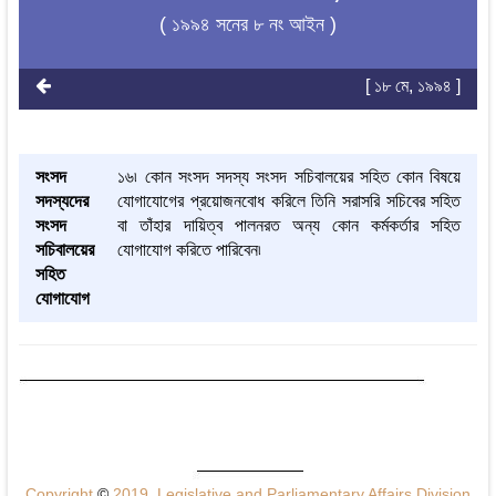
( ১৯৯৪ সনের ৮ নং আইন )
[ ১৮ মে, ১৯৯৪ ]
সংসদ
১৬৷ কোন সংসদ সদস্য সংসদ সচিবালয়ের সহিত কোন বিষয়ে
সদস্যদের
যোগাযোগের প্রয়োজনবোধ করিলে তিনি সরাসরি সচিবের সহিত
সংসদ
বা তাঁহার দায়িত্ব পালনরত অন্য কোন কর্মকর্তার সহিত
সচিবালয়ের
যোগাযোগ করিতে পারিবেন৷
সহিত
যোগাযোগ
Copyright
©
2019, Legislative and Parliamentary Affairs Division