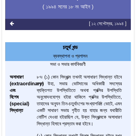
( ১৯৯৪ সনের ১৮ নং আইন )
[ ১২ সেপ্টেম্বর, ১৯৯৪ ]
চতুর্থ খন্ড
ব্যবস্থাপনা ও প্রশাসন
সভা ও সভার কার্যবিবরণী
অসাধারণ
৮৭৷ (১) কোন সিদ্ধান্ত্ম তখনই অসাধারণ সিদ্ধান্ত হইবে
(extraordinary)
যখন উহা, সভায় ভোটদানের অধিকারী সদস্যের
এবং
ব্যক্তিগত উপস্থিতিতে অথবা প্রক্সির উপস্থিতি
বিশেষ
অনুমোদনযোগ্য হইয়া থাকিলে প্রক্সির উপস্থিতিতে,
(special)
তাহাদের অন্যুন তিন-চতুর্থাংশের সংখ্যাগরিষ্ঠ ভোটে, এমন
সিদ্ধান্ত
একটি সাধারণ সভায় গৃহীত হয় যাহার জন্য যথারীতি
নোটিশ দেওয়া হইয়াছিল যে, উক্ত সিদ্ধান্ত্মকে অসাধারণ
সিদ্ধান্ত হিসাবে প্রস্তাব করা হইবে।
(২) কোন সিদ্ধান্ত তখনই বিশেষ সিদ্ধান্ত হইবে যখন