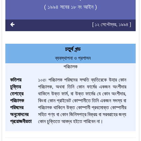
( ১৯৯৪ সনের ১৮ নং আইন )
[ ১২ সেপ্টেম্বর, ১৯৯৪ ]
চতুর্থ খন্ড
ব্যবস্থাপনা ও প্রশাসন
পরিচালক
কতিপয়
১০৫৷ পরিচালক পরিষদের সম্মতি ব্যতিরেকে উহার কোন
চুক্তির
পরিচালক, অথবা তিনি কোন ফার্মের একজন অংশীদার
তেগত্রে
থাকিলে উক্ত ফার্ম, বা উক্ত ফার্মের যে কোন অংশীদার,
পরিচালক
কিংবা কোন প্রাইভেট কোম্পানীতে তিনি একজন সদস্য বা
পরিষদের
পরিচালক থাকিলে উক্ত কোম্পানী প্রথমোক্ত কোম্পানীর
অনুমোদনের
সহিত পণ্য বা কোন জিনিসপত্র বিক্রয় বা সরবরাহের জন্য
প্রয়োজনীয়তা
কোন চুক্তিতে আবদ্ধ হইতে পারিবেন না।