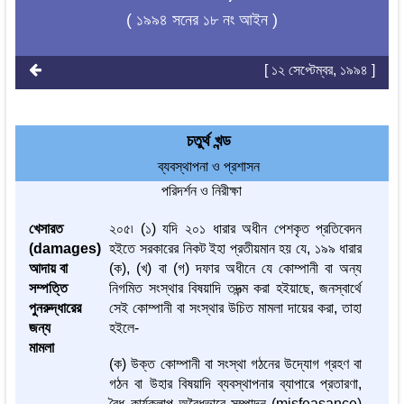
( ১৯৯৪ সনের ১৮ নং আইন )
[ ১২ সেপ্টেম্বর, ১৯৯৪ ]
চতুর্থ খন্ড
ব্যবস্থাপনা ও প্রশাসন
পরিদর্শন ও নিরীক্ষা
খেসারত
২০৫৷ (১) যদি ২০১ ধারার অধীন পেশকৃত প্রতিবেদন
(damages)
হইতে সরকারের নিকট ইহা প্রতীয়মান হয় যে, ১৯৯ ধারার
আদায় বা
(ক), (খ) বা (গ) দফার অধীনে যে কোম্পানী বা অন্য
সম্পত্তি
নিগমিত সংস্থার বিষয়াদি তদন্ত্ম করা হইয়াছে, জনস্বার্থে
পুনরুদ্ধারের
সেই কোম্পানী বা সংস্থার উচিত মামলা দায়ের করা, তাহা
জন্য
হইলে-
মামলা
(ক) উক্ত কোম্পানী বা সংস্থা গঠনের উদ্যোগ গ্রহণ বা
গঠন বা উহার বিষয়াদি ব্যবস্থাপনার ব্যাপারে প্রতারণা,
বৈধ কার্যকলাপ অবৈধভাবে সম্পাদন (misfeasance)