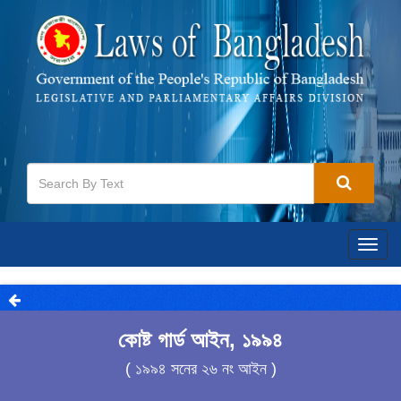
Togg
navig
কোষ্ট গার্ড আইন, ১৯৯৪
( ১৯৯৪ সনের ২৬ নং আইন )