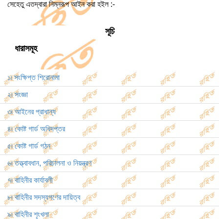
সেহেতু এতদ্বারা নিম্নরূপ আইন করা হইল :-
সূচি
ধারাসমূহ
১৷ সংক্ষিপ্ত শিরোনামা
২৷ সংজ্ঞা
৩৷ আইনের প্রাধান্য
৪৷ কোষ্ট গার্ড অধিদপ্তর
৫৷ কোষ্ট গার্ড গঠন
৬৷ তত্ত্বাবধান, পরিচালনা ও নিয়ন্ত্রণ
৭৷ বাহিনীর কার্যাবলী
৮৷ বাহিনীর সদস্যগণের দায়িত্ব
৯৷ বাহিনীর শৃংখলা