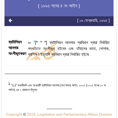
( ১৯৯৫ সনের ৪ নং আইন )
[ ১৬ ফেব্রুয়ারি, ১৯৯৫ ]
1
ব্যাটালিয়ন
৬৷
[* * *] ব্যাটালিয়ন আনসার প্রবিধান দ্বারা নির্ধারিত
আনসার
পদ্ধতিতে অংগীভূত হইবেন এবং তাঁহাদের ভাতা, পোশাক,
অংগীভূতকরণ
প্রশিক্ষণ ইত্যাদি প্রবিধান দ্বারা নির্ধারিত হইবে৷
1
“(১)” বন্ধনীগুলি এবং সংখ্যাটি ব্যাটালিয়ন আনসার (সংশোধন) আইন, ২০০৫ (২০০৫ সনের ১০ নং
আইন) এর ২ ধারাবলে বিলুপ্ত
Copyright
©
2019, Legislative and Parliamentary Affairs Division