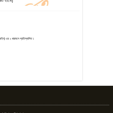
রিত হইবে৷]
ং আইন) এর ২ ধারাবলে প্রতিস্থাপিত।