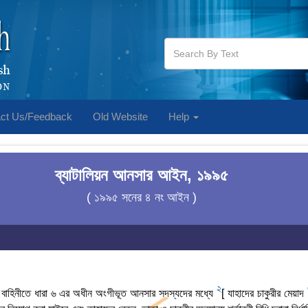
ct Us/Feedback
Old Website
Help
ব্যাটালিয়ন আনসার আইন, ১৯৯৫
( ১৯৯৫ সনের ৪ নং আইন )
2
র বাহিনীতে ধারা ৬ এর অধীন অংগীভূত আনসার সদস্যদের মধ্যে
[ যাহাদের চাকুরীর মেয়াদ