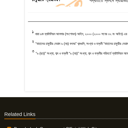
পদ্ধতিতে স্বপদে স্থায়ীভাবে
1
ধারা ৬ক ব্যাটালিয়ন আনসার (সংশোধন) আইন, ২০০০ (২০০০ সনের ৩২ নং আইন) এর ২
2
“যাহাদের চাকুরীর মেয়াদ ৯ (নয়) বৎসর” শব্দগুলি, সংখ্যা ও বন্ধনী “যাহাদের চাকুরীর
3
“৬ (ছয়)” সংখ্যা, শব্দ ও বন্ধনী “৯ (নয়)” সংখ্যা, শব্দ ও বন্ধনীর পরিবর্তে ব্যা
Related Links