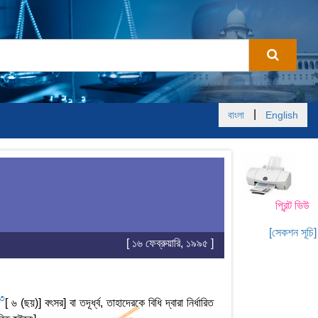
|
বাংলা
English
প্রিন্ট ভিউ
[সেকশন সূচি]
[ ১৬ ফেব্রুয়ারি, ১৯৯৫ ]
3
[ ৬ (ছয়)] বৎসর] বা তদূর্ধ্ব, তাহাদেরকে বিধি দ্বারা নির্ধারিত