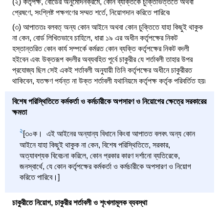
(২) কর্তৃপক্ষ, বোর্ডের অনুমোদনক্রমে, কোন ব্যক্তিকে চুক্তিভিত্ততে অথবা
প্রেষণে, সংশ্লিষ্ট পক্ষগণের সম্মত শর্তে, নিয়োগদান করিতে পারিবে৷
(৩) আপাততঃ বলবত্ অন্য কোন আইনে অথবা কোন চুক্তিতে যাহা কিছুই থাকুক
না কেন, বোর্ড লিখিতভাবে চাহিলে, ধারা ১৯ এর অধীন কর্তৃপক্ষের নিকট
হস্তান্তরিত কোন কার্য সম্পর্কে কর্মরত কোন ব্যক্তি কর্তৃপক্ষের নিকট বদলী
হইবেন এবং উক্তরূপ বদলীর অব্যবহিত পূর্বে চাকুরীর যে শর্তাবলী তাহার উপর
প্রযোজ্য ছিল সেই একই শর্তাবলী অনুযায়ী তিনি কর্তৃপক্ষের অধীনে চাকুরীরত
থাকিবেন, যতক্ষণ পর্যন্ত না উক্ত শর্তাবলী যথানিয়মে কর্তৃপক্ষ কর্তৃক পরিবর্তিত হয়৷
বিশেষ পরিস্থিতিতে কর্মকর্তা ও কর্মচারীকে অপসারণ ও নিয়োগের ক্ষেত্রে সরকারের
ক্ষমতা
2
[৩০ক। এই আইনের অন্যান্য বিধানে কিংবা আপাতত বলবৎ অন্য কোন
আইনে যাহা কিছুই থাকুক না কেন, বিশেষ পরিস্থিতিতে, সরকার,
অত্যাবশ্যক বিবেচনা করিলে, কোন প্রকার কারণ দর্শানো ব্যতিরেকে,
জনস্বার্থে, যে কোন কর্তৃপক্ষের কর্মকর্তা ও কর্মচারীকে অপসারণ ও নিয়োগ
করিতে পারিবে।]
চাকুরীতে নিয়োগ, চাকুরীর শর্তাবলী ও শৃংখলামূলক ব্যবস্থা