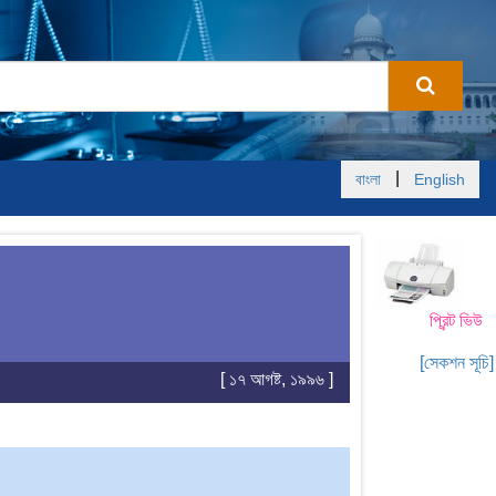
|
বাংলা
English
প্রিন্ট ভিউ
[সেকশন সূচি]
[ ১৭ আগষ্ট, ১৯৯৬ ]