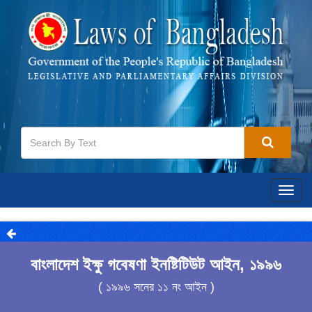
Togg
navig
বাংলাদেশ ইক্ষু গবেষণা ইনষ্টিটিউট আইন, ১৯৯৬
( ১৯৯৬ সনের ১১ নং আইন )