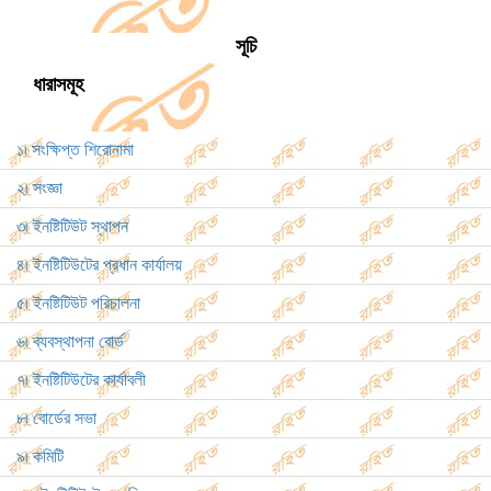
সূচি
ধারাসমূহ
১৷ সংক্ষিপ্ত শিরোনামা
২৷ সংজ্ঞা
৩৷ ইনষ্টিটিউট স্থাপন
৪৷ ইনষ্টিটিউটের প্রধান কার্যালয়
৫৷ ইনষ্টিটিউট পরিচালনা
৬৷ ব্যবস্থাপনা বোর্ড
৭৷ ইনষ্টিটিউটের কার্যাবলী
৮৷ বোর্ডের সভা
৯৷ কমিটি