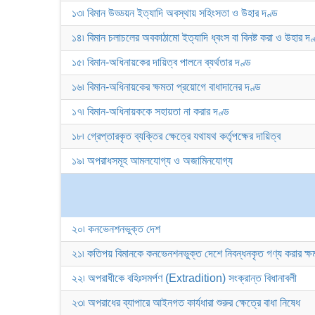
১৩৷ বিমান উড্ডয়ন ইত্যাদি অবস্থায় সহিংসতা ও উহার দণ্ড
১৪৷ বিমান চলাচলের অবকাঠামো ইত্যাদি ধ্বংস বা বিনষ্ট করা ও উহার দণ
১৫৷ বিমান-অধিনায়কের দায়িত্ব পালনে ব্যর্থতার দণ্ড
১৬৷ বিমান-অধিনায়কের ক্ষমতা প্রয়োগে বাধাদানের দণ্ড
১৭৷ বিমান-অধিনায়ককে সহায়তা না করার দণ্ড
১৮৷ গ্রেপ্তারকৃত ব্যক্তির ক্ষেত্রে যথাযথ কর্তৃপক্ষের দায়িত্ব
১৯৷ অপরাধসমূহ আমলযোগ্য ও অজামিনযোগ্য
২০৷ কনভেনশনভুক্ত দেশ
২১৷ কতিপয় বিমানকে কনভেনশনভুক্ত দেশে নিবন্ধনকৃত গণ্য করার ক্ষ
২২৷ অপরাধীকে বহিঃসমর্পণ (Extradition) সংক্রান্ত বিধানাবলী
২৩৷ অপরাধের ব্যাপারে আইনগত কার্যধারা শুরুর ক্ষেত্রে বাধা নিষেধ