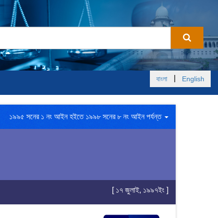
|
বাংলা
English
১৯৯৫ সনের ১ নং আইন হইতে ১৯৯৮ সনের ৮ নং আইন পর্যন্ত
[ ১৭ জুলাই, ১৯৯৭ইং ]