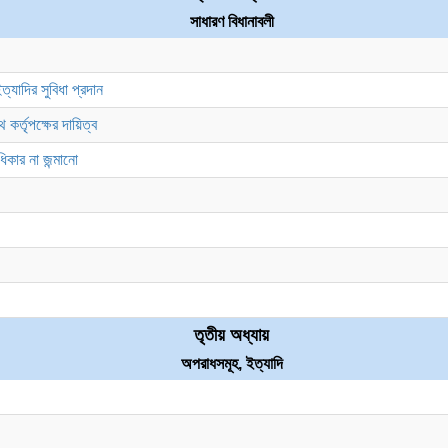
সাধারণ বিধানাবলী
াদির সুবিধা প্রদান
র্তৃপক্ষের দায়িত্ব
িকার না জন্মানো
তৃতীয় অধ্যায়
অপরাধসমূহ, ইত্যাদি