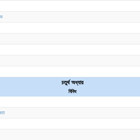
্ড
চতুর্থ অধ্যায়
বিবিধ
মতা