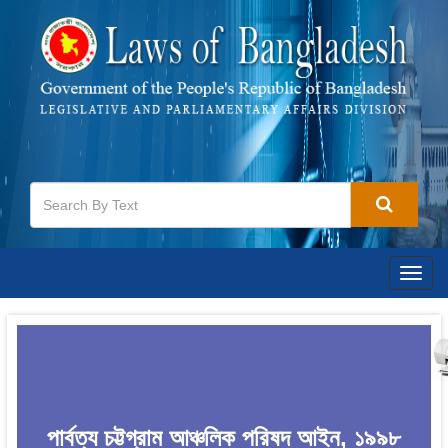
Togg
navig
পার্বত্য চট্টগ্রাম আঞ্চলিক পরিষদ আইন, ১৯৯৮