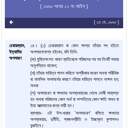
( ১৯৯৮ সনের ১২ নং আইন )
[ ২৪ মে, ১৯৯৮ ]
চেয়ারম্যান,
১৪। (১) চেয়ারম্যান বা কোন সদস্য তাঁহার পদ হইতে
ইত্যাদির
অপসারণযোগ্য হইবেন, যদি তিনি-
অপসারণ
(ক) যুক্তিসংগত কারণ ব্যতিরেকে পরিষদের পর পর তিনটি সভায়
অনুপস্থিত থাকেন;
(খ) তাঁহার দায়িত্ব পালন করিতে অস্বীকার করেন অথবা শারীরিক
বা মানসিক অসামর্থের কারণে তাঁহার দায়িত্ব পালনে অক্ষম হন;
অথবা
(গ) অসদাচরণ বা ক্ষমতার অপব্যবহারের দোষে দোষী সাব্যস্ত
হন অথবা পরিষদের কোন অর্থ বা সম্পত্তির কোন ক্ষতি সাধন বা
উহা আত্মসাতের জন্য দায়ী হন।
ব্যাখ্যাঃ- এই উপ-ধারায় 'অসদাচরণ' বলিতে ক্ষমতার
অপব্যবহার, দুর্নীতি, স্বজনপ্রীতি ও ইচ্ছাকৃত কুশাসনও
বুঝাইবে।