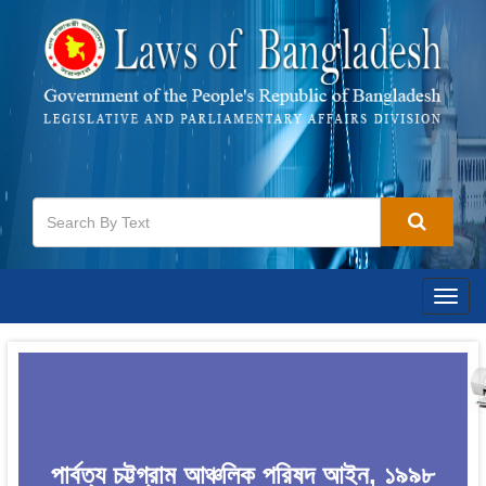
Togg
navig
পার্বত্য চট্টগ্রাম আঞ্চলিক পরিষদ আইন, ১৯৯৮