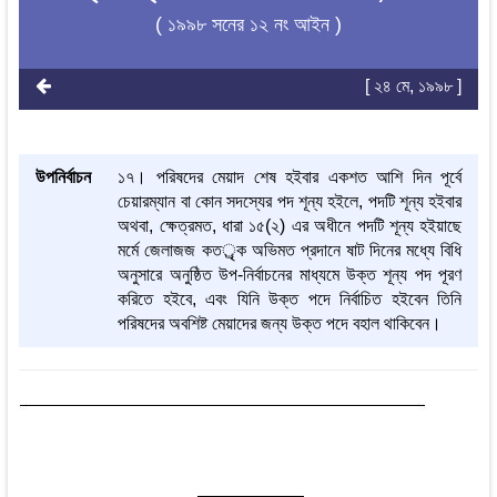
( ১৯৯৮ সনের ১২ নং আইন )
[ ২৪ মে, ১৯৯৮ ]
উপনির্বাচন
১৭। পরিষদের মেয়াদ শেষ হইবার একশত আশি দিন পূর্বে
চেয়ারম্যান বা কোন সদস্যের পদ শূন্য হইলে, পদটি শূন্য হইবার
অথবা, ক্ষেত্রমত, ধারা ১৫(২) এর অধীনে পদটি শূন্য হইয়াছে
মর্মে জেলাজজ কতর্ৃক অভিমত প্রদানে ষাট দিনের মধ্যে বিধি
অনুসারে অনুষ্ঠিত উপ-নির্বাচনের মাধ্যমে উক্ত শূন্য পদ পূরণ
করিতে হইবে, এবং যিনি উক্ত পদে নির্বাচিত হইবেন তিনি
পরিষদের অবশিষ্ট মেয়াদের জন্য উক্ত পদে বহাল থাকিবেন।