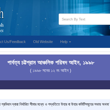
ct Us/Feedback
Old Website
Help
পার্বত্য চট্টগ্রাম আঞ্চলিক পরিষদ আইন, ১৯৯৮
( ১৯৯৮ সনের ১২ নং আইন )
প্রবিধান দ্বারা নির্ধারিত সীমার মধ্যে ও পদ্ধতিতে উহার বা উহার কমিটিসমূহের সভায় অথবা উহ