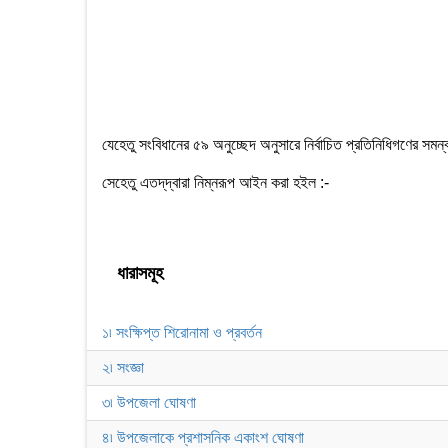
যেহেতু সংবিধানের ৫৯ অনুচ্ছেদ অনুসারে নির্বাচিত প্রতিনিধিগণের সমন
সেহেতু এতদ্‌দ্বারা নিম্নরূপ আইন করা হইল :-
ধারাসমূহ
১৷ সংক্ষিপ্ত শিরোনামা ও প্রবর্তন
২৷ সংজ্ঞা
৩৷ উপজেলা ঘোষণা
৪৷ উপজেলাকে প্রশাসনিক একাংশ ঘোষণা