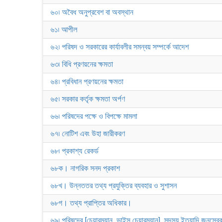
৬০৷ অবৈধ অনুপ্রবেশ বা অবস্থান
৬১৷ আপীল
৬২৷ পরিষদ ও সরকারের কার্যাবলীর সমন্বয় সম্পর্কে আদেশ
৬৩৷ বিধি প্রণয়নের ক্ষমতা
৬৪৷ প্রবিধান প্রণয়নের ক্ষমতা
৬৫৷ সরকার কর্তৃক ক্ষমতা অর্পণ
৬৬৷ পরিষদের পক্ষে ও বিপক্ষে মামলা
৬৭৷ নোটিশ এবং উহা জারীকরণ
৬৮৷ প্রকাশ্য রেকর্ড
৬৮ক। নাগরিক সনদ প্রকাশ
৬৮খ। উন্নততর তথ্য প্রযুক্তির ব্যবহার ও সুশাসন
৬৮গ। তথ্য প্রাপ্তির অধিকার।
৬৯৷ পরিষদের [চেয়ারম্যান, ভাইস চেয়ারম্যান], সদস্য ইত্যাদি জন