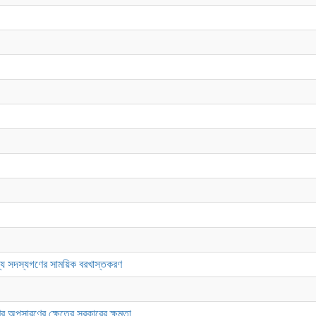
ান্য সদস্যগণের সাময়িক বরখাস্তকরণ
র অপসারণের ক্ষেত্রে সরকারের ক্ষমতা