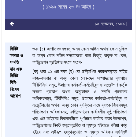
( ১৯৯৯ সনের ২৩ নং আইন )
[ ১০ নভেম্বর, ১৯৯৯ ]
নির্দিষ্ট
৩২৷ (১) আপাততঃ বলবত্ অন্য কোন আইন অথবা কোন চুক্তি
ক্ষমতা ও
বা অন্য কোন দলিল দস্তাবেজে যাহা কিছুই থাকুক না কেন,
সম্মতি
ফাউন্ডেশন প্রতিষ্ঠার সংগে সংগে-
দান এবং
(ক) ধারা ৩১ এর দফা (ঘ) তে উল্লিখিত প্রকল্পসমূহের সহিত
নির্দিষ্ট
কাজ-কারবার বা অন্য কোন লেন-দেন সম্পাদনের ব্যাপারে
বিধি-
টিবিসিসিএ সমূহ, উহাদের কর্মকর্তা-কর্মচারীবৃন্দ বা এজেন্টগণ কর্তৃক
নিষেধ
ক্ষমতা প্রয়োগ অথবা অনুমোদন ও সম্মতি প্রদানের
আরোপ
অধিকারসমূহ, টিবিসিসিএ সমূহ, উহাদের কর্মকর্তা-কর্মচারীবৃন্দ বা
এজেন্টগণের অথবা অন্য কোন ব্যক্তির নামে ব্যাংক হিসাবসমূহ
পরিচালনার অধিকারসহ, ফাউন্ডেশনের কার্যাবলীর সুষ্ঠু পরিচালনা
এবং এই আইনের বিধানাবলীকে পূর্ণভাবে কার্যকর করার উদ্দেশ্যে,
ফাউন্ডেশনের নিকট হস্তান্তরিত বা ন্যস্ত হইয়াছে বলিয়া গণ্য
হইবে এবং এইরূপ হস্তান্তরিত ও ন্যস্ত অধিকার সংশ্লিষ্ট