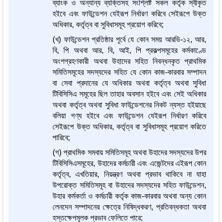
ব্যাংক ও অন্যান্য ব্যক্তিসহ সংশ্লিষ্ট সকল কর্তৃক স্বীকৃত
হইবে এবং ফাউন্ডেশন যেইরূপ নির্ধারণ করিবে সেইরূপে উক্ত
অধিকার, কর্তৃত্ব বা সুবিধাসমূহ প্রয়োগ করিবে;
(খ) ফাউন্ডেশন প্রতিষ্ঠার পূর্বে যে কোন সময় আরডি-১২, আর,
বি, পি অথবা আর, বি, আই, পি প্রকল্পসমূহের কর্মকাণ্ডে
অংশগ্রহণকারী অথবা উহাদের সহিত নিবন্ধনকৃত প্রাথমিক
সমিতিসমূহের সদস্যদের সহিত যে কোন কাজ-কারবার সম্পাদন
বা সেবা প্রদানের যে অধিকার অথবা কর্তৃত্ব অথবা সুবিধা
টিবিসিসিএ সমূহের ছিল তাহার অবসান হইবে এবং সেই অধিকার
অথবা কর্তৃত্ব অথবা সুবিধা ফাউন্ডেশনের নিকট ন্যস্ত হইয়াছে
বলিয়া গণ্য হইবে এবং ফাউন্ডেশন যেইরূপ নির্ধারণ করিবে
সেইরূপে উক্ত অধিকার, কর্তৃত্ব বা সুবিধাসমূহ প্রয়োগ করিতে
পারিবে;
(গ) প্রাথমিক সমবায় সমিতিসমূহ অথবা উহাদের সদস্যদের উপর
টিবিসিসিএসমূহের, উহাদের কর্মচারী এবং এজেন্টদের এইরূপ কোন
কর্তৃত্ব, এখতিয়ার, নিয়ন্ত্রণ অথবা প্রভাব থাকিবে না যাহা
উপরোক্ত সমিতিসমূহ বা উহাদের সদস্যদের সহিত ফাউন্ডেশন,
উহার কর্মকর্তা ও কর্মচারী কর্তৃক কাজ-কারবার অথবা অন্য কোন
লেনদেন সম্পাদনের ক্ষেত্রে নিষিদ্ধকরণ, প্রতিবন্ধকতা অথবা
হস্তক্ষেপমূলক প্রভাব ফেলিতে পারে;