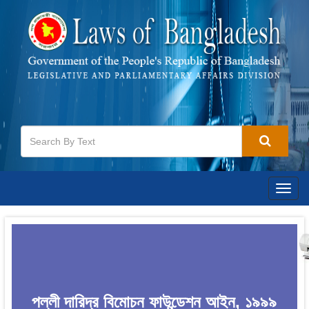
Togg
navig
পল্লী দারিদ্র বিমোচন ফাউন্ডেশন আইন, ১৯৯৯