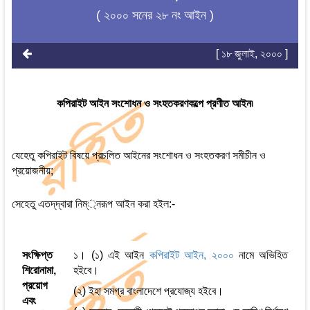
( ২০০০ সনের ২৮ নং আইন )
[ ১৮ জুলাই, ২০০০ ]
কপিরাইট আইন সংশোধন ও সংহতকরণকল্পে প্রণীত আইন৷
যেহেতু কপিরাইট বিষয়ে প্রচলিত আইনের সংশোধন ও সংহতকরণ সমীচীন ও
প্রয়োজনীয়;
সেহেতু এতদ্‌দ্বারা নিম্্নরূপ আইন করা হইল:-
সংক্ষিপ্ত
১। (১) এই আইন
কপিরাইট আইন, ২০০০
নামে অভিহিত
শিরোনামা,
হইবে।
প্রয়োগ
(২) ইহা সমগ্র বাংলাদেশে প্রযোজ্য হইবে।
এবং