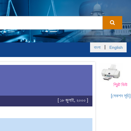
|
বাংলা
English
প্রিন্ট ভিউ
[সেকশন সূচি]
[ ১৮ জুলাই, ২০০০ ]