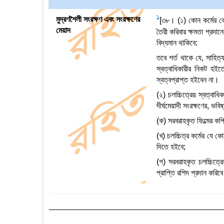
1
মুদ্রণশৈলী সংরক্ষণ এবং সংরক্ষণের
[৩৮। (১) কোন কর্মের কো
মেয়াদ
তৈরী করিবার ক্ষমতা প্রদা
বিদ্যমান থাকিবে:
তবে শর্ত থাকে যে, সাহিত্
স্বত্বাধিকারীর নিকট হইত
স্বত্বপ্রাপ্ত হইবেন না।
(২) চলচ্চিত্রের স্বত্বাধিক
দীর্ঘমেয়াদী সংরক্ষণের, ভব
(ক) সরবরাহকৃত ফিল্মের কপি
(খ) চলচ্চিত্র কর্মের যে 
দিতে হইবে;
(গ) সরবরাহকৃত চলচ্চিত্রে
প্রাপ্তি রশিদ প্রদান করিব