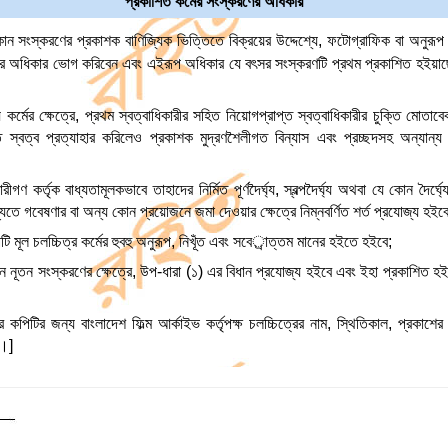
প্রকাশিত কর্মের সংস্করণের অধিকার
ন সংস্করণের প্রকাশক বাণিজ্যিক ভিত্তিতে বিক্রয়ের উদ্দেশ্যে, ফটোগ্রাফিক বা অনুরূপ
নের অধিকার ভোগ করিবেন এবং এইরূপ অধিকার যে বৎসর সংস্করণটি প্রথম প্রকাশিত হইয়াছে উ
য কর্মের ক্ষেত্রে, প্রথম স্বত্বাধিকারীর সহিত নিয়োগপ্রাপ্ত স্বত্বাধিকারীর চুক্তি মোত
ে স্বত্ব প্রত্যাহার করিলেও প্রকাশক মুদ্রণশৈলীগত বিন্যাস এবং প্রচ্ছদসহ অন্যান্য 
ারীগণ কর্তৃক বাধ্যতামূলকভাবে তাহাদের নির্মিত পূর্ণদৈর্ঘ্য, স্বল্পদৈর্ঘ্য অথবা যে কোন দৈর
িষ্যতে গবেষণার বা অন্য কোন প্রয়োজনে জমা দেওয়ার ক্ষেত্রে নিম্নবর্ণিত শর্ত প্রযোজ্য হইবে
টি মূল চলচ্চিত্র কর্মের হুবহু অনুরূপ, নিখূঁত এবং সবের্াত্তম মানের হইতে হইবে;
কোন নূতন সংস্করণের ক্ষেত্রে, উপ-ধারা (১) এর বিধান প্রযোজ্য হইবে এবং ইহা প্রকাশিত হই
র কপিটির জন্য বাংলাদেশ ফিল্ম আর্কাইভ কর্তৃপক্ষ চলচ্চিত্রের নাম, স্থিতিকাল, প্রকাশে
ে।]