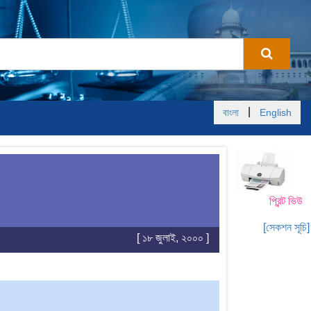
|
বাংলা
English
প্রিন্ট ভিউ
[সেকশন সূচি]
[ ১৮ জুলাই, ২০০০ ]