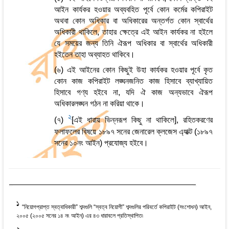
আইন কার্যকর হওয়ার অব্যবহিত পূর্বে কোন কর্মের কপিরাইট
অথবা কোন অধিকার বা অধিকারের অন্তর্গত কোন স্বার্থের
অধিকারী থাকিলে, তাহার ক্ষেত্রে এই আইন কার্যকর না হইলে
যে সময়ের জন্য তিনি ঐরূপ অধিকার বা স্বার্থের অধিকারী
হইতেন তাহা অব্যাহত থাকিবে।
(৬) এই আইনের কোন কিছুই উহা কার্যকর হওয়ার পূর্বে কৃত
কোন কাজ কপিরাইট লঙ্ঘনজনিত কাজ হিসাবে ব্যাখ্যায়িত
হিসাবে গণ্য হইবে না, যদি ঐ কাজ অন্যভাবে ঐরূপ
অধিকারলঙ্ঘন গঠন না করিয়া থাকে।
2
(৭)
[এই ধারায় ভিন্নরূপ কিছু না থাকিলে], রহিতকরণের
ফলাফলের বিষয়ে ১৮৯৭ সনের জেনারেল ক্লজেস এ্যাক্ট (১৮৯৭
সনের ১০নং আইন) প্রযোজ্য হইবে।
1
“নিয়োগপ্রাপ্ত স্বত্বাধিকারী” শব্দগুলি “স্বত্ব নিয়োগী” শব্দগুলির পরিবর্তে কপিরাইট (সংশোধন) আইন,
২০০৫ (২০০৫ সনের ১৪ নং আইন) এর ৪৩ ধারাবলে প্রতিস্থাপিত৷