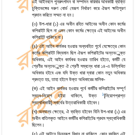
এই আইনবলে পুনরুৎপাদন বা সম্পাদন করিবার অধিকারী ব্যক্তি
চুক্তিভঙ্গের দরুণ বোর্ড যেরূপ নির্ধারণ করে ঐরূপ ক্ষতিপূরণ
প্রদান করিতে সম্মত না হন।
(৩) উপ-ধারা (১) এর অধীন রহিত আইনের অধীন কোন কর্মের
কপিরাইট ছিল না এমন কোন কর্মের ক্ষেত্রে এই আইনের অধীন
কপিরাইট থাকিবে না।
(৪) এই আইন কার্যকর হওয়ার অব্যবহিত পূর্বে যেক্ষেত্রে কোন
কর্মের কপিরাইট বিদ্যমান ছিল ঐরূপ কপিরাইটের অন্তভর্ু্ক্ত
অধিকার, এই আইন কার্যকর হওয়ার তারিখ হইতে, কর্মটি যে
শ্রেণীর অন্তভর্ুক্ত ঐ শ্রেণী সম্বন্ধে ধারা ১৪-এ উলি্লখিত
অধিকার হইবে এবং যদি উক্ত ধারা দ্বারা কোন নতুন অধিকার
প্রদত্ত হয়, তাহা হইলে উক্ত অধিকারের মালিক-
(ক) এই আইন কার্যকর হওয়ার পূর্বে কর্মটির কপিরাইটের সম্পূর্ণ
1
স্বত্ব-নিয়োগ হইয়া থাকিলে, উক্ত
[নিয়োগপ্রাপ্ত
স্বত্বাধিকারী] স্বার্থের উত্তরাধিকারী হইবেন।
(খ) অন্যান্য ক্ষেত্রে, ঐ ব্যক্তি হইবেন যিনি উপ-ধারা (১) এর
অধীন বাতিলকৃত আইনে কর্মটির কপিরাইটের প্রথম স্বত্বাধিকারী
ছিলেন।
(৫) এই আইনে ভিন্নরূপ বিধান না থাকিলে, কোন ব্যক্তি এই