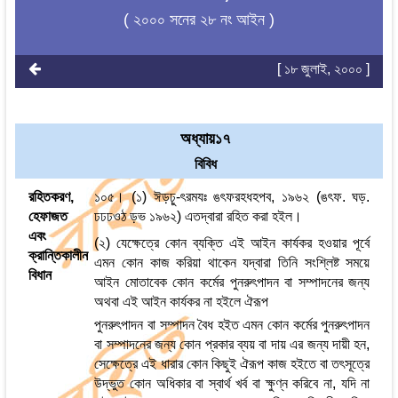
( ২০০০ সনের ২৮ নং আইন )
[ ১৮ জুলাই, ২০০০ ]
অধ্যায়১৭
বিবিধ
রহিতকরণ,
১০৫। (১) ঈড়ঢ়ু-ৎরমযঃ ঙৎফরহধহপব, ১৯৬২ (ঙৎফ. ঘড়.
হেফাজত
ঢঢঢওঠ ড়ভ ১৯৬২) এতদ্বারা রহিত করা হইল।
এবং
(২) যেক্ষেত্রে কোন ব্যক্তি এই আইন কার্যকর হওয়ার পূর্বে
ক্রান্তিকালীন
এমন কোন কাজ করিয়া থাকেন যদ্বারা তিনি সংশ্লিষ্ট সময়ে
বিধান
আইন মোতাবেক কোন কর্মের পুনরুৎপাদন বা সম্পাদনের জন্য
অথবা এই আইন কার্যকর না হইলে ঐরূপ
পুনরুৎপাদন বা সম্পাদন বৈধ হইত এমন কোন কর্মের পুনরুৎপাদন
বা সম্পাদনের জন্য কোন প্রকার ব্যয় বা দায় এর জন্য দায়ী হন,
সেক্ষেত্রে এই ধারার কোন কিছুই ঐরূপ কাজ হইতে বা তৎসূত্রে
উদ্ভুত কোন অধিকার বা স্বার্থ খর্ব বা ক্ষুণ্ন করিবে না, যদি না