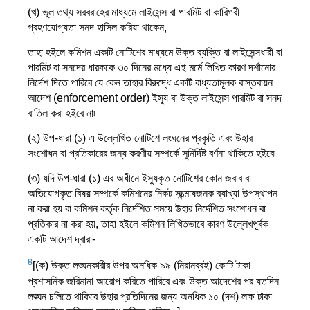
(খ) ভুল তথ্য সরবরাহের মাধ্যমে লাইসেন্স বা পারমিট বা কারিগরী
গ্রহণযোগ্যতা সনদ হাসিল করিয়া থাকেন,
তাহা হইলে কমিশন একটি নোটিশের মাধ্যমে উক্ত ব্যক্তি বা লাইসেন্সধারী বা
পারমিট বা সনদের ধারককে ৩০ দিনের মধ্যে এই মর্মে লিখিত কারণ দর্শানোর
নির্দেশ দিতে পারিবে যে কেন তাহার বিরুদ্ধে একটি বাধ্যতামূলক বাস্তবায়ন
আদেশ (enforcement order) ইস্যু বা উক্ত লাইসেন্স পারমিট বা সনদ
বাতিল করা হইবে না৷
(২) উপ-ধারা (১) এ উল্লেখিত নোটিশে লংঘনের প্রকৃতি এবং উহার
সংশোধন বা প্রতিকারের জন্য করণীয় সম্পর্কে সুনির্দিষ্ট বর্ণনা থাকিতে হইবে৷
(৩) যদি উপ-ধারা (১) এর অধীনে ইস্যুকৃত নোটিশের কোন জবাব বা
অভিযোগকৃত বিষয় সম্পর্কে কমিশনের নিকট সন্ত্মোষজনক ব্যাখ্যা উপস্থাপন
না করা হয় বা কমিশন কর্তৃক নির্দেশিত সময়ে উহার নির্দেশিত সংশোধন বা
প্রতিকার না করা হয়, তাহা হইলে কমিশন লিখিতভাবে কারণ উল্লেখপূর্বক
একটি আদেশ দ্বারা-
4
[(ক) উক্ত লঙ্ঘনকারীর উপর অনধিক ৯৯ (নিরানব্বই) কোটি টাকা
প্রশাসনিক জরিমানা আরোপ করিতে পারিবে এবং উক্ত আদেশের পর যতদিন
লঙ্ঘন চলিতে থাকিবে উহার প্রতিদিনের জন্য অনধিক ১০ (দশ) লক্ষ টাকা