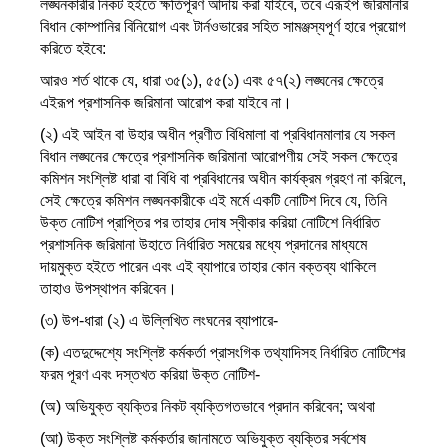
লঙ্ঘনকারীর নিকট হইতে ক্ষতিপূরণ আদায় করা যাইবে, তবে এরূইপ জরিমানার
বিধান কোম্পানির বিনিয়োগ এবং টার্নওভারের সহিত সামঞ্জস্যপূর্ণ হারে প্রয়োগ
করিতে হইবে:
আরও শর্ত থাকে যে, ধারা ৩৫(১), ৫৫(১) এবং ৫৭(২) লঙ্ঘনের ক্ষেত্রে
এইরূপ প্রশাসনিক জরিমানা আরোপ করা যাইবে না।
(২) এই আইন বা উহার অধীন প্রণীত বিধিমালা বা প্রবিধানমালার যে সকল
বিধান লঙ্ঘনের ক্ষেত্রে প্রশাসনিক জরিমানা আরোপণীয় সেই সকল ক্ষেত্রে
কমিশন সংশ্লিষ্ট ধারা বা বিধি বা প্রবিধানের অধীন কার্যক্রম গ্রহণ না করিলে,
সেই ক্ষেত্রে কমিশন লঙ্ঘনকারীকে এই মর্মে একটি নোটিশ দিবে যে, তিনি
উক্ত নোটিশ প্রাপ্তির পর তাহার দোষ স্বীকার করিয়া নোটিশে নির্ধারিত
প্রশাসনিক জরিমানা উহাতে নির্ধারিত সময়ের মধ্যে প্রদানের মাধ্যমে
দায়মুক্ত হইতে পারেন এবং এই ব্যাপারে তাহার কোন বক্তব্য থাকিলে
তাহাও উপস্থাপন করিবেন।
(৩) উপ-ধারা (২) এ উল্লিখিত লংঘনের ব্যাপারে-
(ক) এতদুদ্দেশ্যে সংশ্লিষ্ট কর্মকর্তা প্রাসংগিক তথ্যাদিসহ নির্ধারিত নোটিশের
ফরম পূরণ এবং দস্তখত করিয়া উক্ত নোটিশ-
(অ) অভিযুক্ত ব্যক্তির নিকট ব্যক্তিগতভাবে প্রদান করিবেন; অথবা
(আ) উক্ত সংশ্লিষ্ট কর্মকর্তার জানামতে অভিযুক্ত ব্যক্তির সর্বশেষ