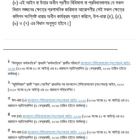
(৮) এই আইন বা উহার অধীন প্রণীত বিধিমালা বা প্রবিধানমালার যে সকল
বিধান লঙ্ঘনের ক্ষেত্রে প্রশাসনিক জরিমানা আরোপণীয় সেই সকল ক্ষেত্রে
কমিশন সংশ্লিষ্ট ধারার অধীন কার্যক্রম গ্রহণ করিলে, উপ-ধারা (৪), (৫),
(৬) ও (৭) এর বিধান অনুসৃত হইবে।]
1
“উপযুক্ত কর্মকর্তাকে” শব্দগুলি “কর্মকর্তাকে” শব্দটির পরিবর্তে
বাংলাদেশ টেলিযোগাযোগ (সংশোধন) আইন,
২০২৬
(২০২৬ সনের ৫১ নং আইন) এর ৪১ ধারাবলে প্রতিস্থাপিত (৫ ফেব্রুয়ারি, ২০২৬ তারিখ হইতে
কার্যকর)।
2
"জুডিসিয়াল" শব্দটি "প্রম শ্রেণীর" শব্দগুলির পর বাংলাদেশ টেলিযোগাযোগ (সংশোধন) আইন, ২০১০
(২০১০ সনের ৪১নং আইন) এর ৩০ ধারাবলে সন্নিবেশিত।
3
উপ-ধারা (৮)
বাংলাদেশ টেলিযোগাযোগ (সংশোধন) আইন, ২০২৬
(২০২৬ সনের ৫১ নং আইন) এর ৪২
ধারাবলে প্রতিস্থাপিত (৫ ফেব্রুয়ারি, ২০২৬ তারিখ হইতে কার্যকর)।
4
দফা (ক)
বাংলাদেশ টেলিযোগাযোগ (সংশোধন) আইন, ২০২৬
(২০২৬ সনের ৫১ নং আইন) এর ৪৩
ধারাবলে প্রতিস্থাপিত (৫ ফেব্রুয়ারি, ২০২৬ তারিখ হইতে কার্যকর)।
5
উপ-ধারা (৩)
বাংলাদেশ টেলিযোগাযোগ (সংশোধন) আইন, ২০২৬
(২০২৬ সনের ৫১ নং আইন) এর ৪৪
ধারাবলে প্রতিস্থাপিত (৫ ফেব্রুয়ারি, ২০২৬ তারিখ হইতে কার্যকর)।