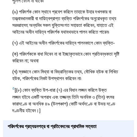
পুলিশ ফোর্স না থাকে৷
(৬) পরিদর্শক কোন স্থানে প্রবেশ করিলে তাহাকে উহার দখলকার বা
তত্ত্বাবধানকারী বা দায়িত্বপ্রাপ্ত ব্যক্তি পরিদর্শকের অনুরোধকৃত তথ্য
সরবরাহসহ অন্যবিধ সকল যুক্তিসংগত সহায়তা করিবেন, যাহাতে এই
আইনের অধীন দায়িত্ব পরিদর্শক যথাযথভাবে পালন করিতে পারেন৷
(৭) এই আইনের অধীন পরিদর্শকের দায়িত্ব পালনকালে কোন ব্যক্তি-
(ক) পরিদর্শককে বাধা দিবেন না বা ইচ্ছাকৃতভাবে কোন প্রতিবন্ধকতা সৃষ্টি
করিবেন না; অথবা
(খ) স্বজ্ঞানে কোন মিথ্যা বা বিভ্রান্তিকর তথ্য, মৌখিক হউক বা লিখিত
হউক, পরিদর্শকের নিকট উপস্থাপন করিবেন না৷
3
[(৮) কোন ব্যক্তি উপ-ধারা (৭) এর বিধান লঙ্ঘন করিলে উক্ত
লঙ্ঘন হইবে একটি অপরাধ এবং তজ্জন্য তিনি অনধিক ৩ (তিন) বৎসর
কারাদণ্ডে বা অনধিক ৪৯ (উনপঞ্চাশ) কোটি অর্থদণ্ডে বা উভয় দণ্ডে
দণ্ডনীয় হইবেন।]
পরিদর্শকের প্রত্যয়নপত্র বা প্রতিবেদনের প্রাথমিক সত্যতা