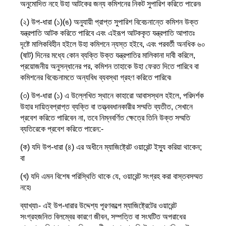
অনুমোদিত নহে উহা আটকের জন্য কমিশনের নিকট সুপারিশ করিতে পারেন৷
(২) উপ-ধারা (১)(ঙ) অনুযায়ী প্রাপ্ত সুপারিশ বিবেচনান্তে কমিশন উক্ত
যন্ত্রপাতি আটক করিতে পারিবে এবং এইরূপ আটককৃত যন্ত্রপাতি আপাতঃ
দৃষ্টে মালিকবিহীন হইলে উহা কমিশনে ন্যস্ত হইবে, এবং পরবর্তী অনধিক ৬০
(ষাট) দিনের মধ্যে কোন ব্যক্তি উক্ত যন্ত্রপাতির মালিকানা দাবী করিলে,
প্রয়োজনীয় অনুসন্ধানের পর, কমিশন তাহাকে উহা ফেরত দিতে পারিবে বা
কমিশনের বিবেচনামতে অন্যবিধ ব্যবস্থা গ্রহণ করিতে পারিবে৷
(৩) উপ-ধারা (১) এ উল্লেখিত স্থানে কাহারো আবাসস্থল হইলে, পরিদর্শক
উহার দায়িত্বপ্রাপ্ত ব্যক্তি বা তত্ত্ববধানকারীর সম্মতি ব্যতীত, সেখানে
প্রবেশ করিতে পারিবেন না, তবে নিম্নবর্ণিত ক্ষেত্রে তিনি উক্ত সম্মতি
ব্যতিরেকে প্রবেশ করিতে পারেন:-
(ক) যদি উপ-ধারা (৪) এর অধীনে ম্যাজিষ্ট্রেট ওয়ারেন্ট ইস্যু করিয়া থাকেন;
বা
(খ) যদি এমন বিশেষ পরিস্থিতি থাকে যে, ওয়ারেন্ট সংগ্রহ করা বাস্তবসম্মত
নহে৷
ব্যাখ্যা৷- এই উপ-ধারার উদ্দেশ্য পূরণকল্পে ম্যাজিষ্ট্রেটের ওয়ারেন্ট
সংগ্রহজনিত বিলম্বের কারণে জীবন, সম্পত্তি বা সংঘটিত অপরাধের