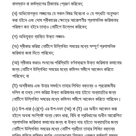
বাসস্থান বা কর্মস্থলের ঠিকানায় প্রেরণ করিবেন;
(খ) অভিযোগকৃত লঙ্ঘনের যে সকল বিষয় বিবেচনা ও যে পদ্ধতি অনুসরণ
করা হইবে এবং দোষ স্বীকারের ক্ষেত্রে আরোপণীয় প্রশাসনিক জরিমানার
পরিমাণ কত হইবে তাহাও নোটিশে উল্লেখ করিবেন;
(গ) অভিযুক্ত ব্যক্তি উক্ত লঙ্ঘন-
(অ) স্বীকার করিয়া নোটিশে উল্লিখিত সময়ের মধ্যে সম্পূর্ণ প্রশাসনিক
জরিমানা জমা দিতে পারিবেন;
(আ) স্বীকার করতঃ লংঘনের পরিস্থিতি বর্ণনাক্রমে উক্ত জরিমানা কমানোর
জন্য নোটিশে উল্লিখিত সময়ের মধ্যে কমিশন সমীপে আবেদন করিতে
পারিবেন; বা
(ই) অস্বীকার এবং উহার সমর্থনে তাহার লিখিত বক্তব্য ও প্রয়োজনীয়
দলিল বা তথ্য পেশ করিয়া উক্ত জরিমানার দায় হইতে অব্যাহতির জন্য
নোটিশে উল্লিখিত সময়ের মধ্যে কমিশন সমীপে আবেদন করিতে পারিবেন।
(৪) উপ-ধারা (৩)(গ) এর উপ-দফা (আ) বা (ই) এর অধীন আবেদন করা
হইলে অথবা সংশ্লিষ্ট অন্য কোন ধারা, বিধি বা প্রবিধানের অধীন আরোপিত
প্রশাসনিক জরিমানা কমানোর জন্য বা উক্ত দায় হইতে অব্যাহতির জন্য
নোটিশে উল্লিখিত সময়ের মধ্যে নোটিশ গ্রহীতা তাহার লিখিত বক্তব্য
দাখিল করিলে কমিশন কর্তৃক এতদুদ্দেশ্যে নিযুক্ত একজন কর্মকর্তা সমগ্র