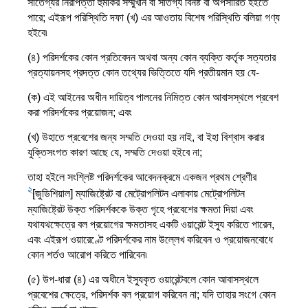
সাতেগ্যর নিরাপত্তা হুমকির সম্মুখীন বা সাতগ্য বিনষ্ট বা অপসারিত হইতে
পারে; এইরূপ পরিস্থিতি দফা (খ) এর আওতায় বিশেষ পরিস্থিতি বলিয়া গণ্য
হইবে৷
(৪) পরিদর্শকের কোন প্রতিবেদন অথবা অন্য কোন ব্যক্তি কর্তৃক সত্যতার
প্রত্যায়নসহ প্রদত্ত কোন তথ্যের ভিত্তিতে যদি প্রতীয়মান হয় যে-
(ক) এই আইনের অধীন দায়িত্ব পালনের নিমিত্ত কোন আবাসস্থলে প্রবেশ
করা পরিদর্শকের প্রয়োজন; এবং
(খ) উহাতে প্রবেশের জন্য সম্মতি দেওয়া হয় নাই, বা ইহা বিশ্বাস করার
যুক্তিসংগত কারণ আছে যে, সম্মতি দেওয়া হইবে না;
তাহা হইলে সংশ্লিষ্ট পরিদর্শকের আবেদনক্রমে একজন প্রথম শ্রেণীর
2
[জুডিশিয়াল] ম্যাজিষ্ট্রেট বা মেট্রোপলিটন এলাকায় মেট্রোপলিটন
ম্যাজিষ্ট্রেট উক্ত পরিদর্শককে উক্ত গৃহে প্রবেশের ক্ষমতা দিয়া এবং
যথাযথক্ষেত্রে বল প্রয়োগের ক্ষমতাসহ একটি ওয়ারেন্ট ইস্যু করিতে পারেন,
এবং এইরূপ ওয়ারেণ্টে পরিদর্শকের নাম উল্লেখ করিবেন ও প্রয়োজনবোধে
কোন শর্তও আরোপ করিতে পারিবেন৷
(৫) উপ-ধারা (৪) এর অধীনে ইস্যুকৃত ওয়ারেন্টবলে কোন আবাসস্থলে
প্রবেশের ক্ষেত্রে, পরিদর্শক বল প্রয়োগ করিবেন না; যদি তাহার সংগে কোন