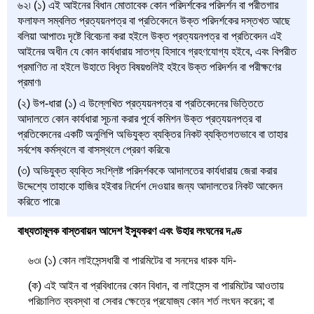
৬২৷ (১) এই আইনের বিধান মোতাবেক কোন পরিদর্শকের পরিদর্শন বা পরীতগার
ফলাফল সম্বলিত প্রত্যয়নপত্র বা প্রতিবেদনে উক্ত পরিদর্শকের দস্তখত আছে
বলিয়া আপাতঃ দৃষ্টে বিবেচনা করা হইলে উক্ত প্রত্যয়নপত্র বা প্রতিবেদন এই
আইনের অধীন যে কোন কার্যধারায় সাতগ্য হিসাবে গ্রহণযোগ্য হইবে, এবং বিপরীত
প্রমাণিত না হইলে উহাতে বিধৃত বিষয়গুলিই হইবে উক্ত পরিদর্শন বা পরীক্ষণের
প্রমাণ৷
(২) উপ-ধারা (১) এ উল্লেখিত প্রত্যয়নপত্র বা প্রতিবেদনের ভিত্তিতে
আদালতে কোন কার্যধারা সূচনা করার পূর্বে কমিশন উক্ত প্রত্যয়নপত্র বা
প্রতিবেদনের একটি অনুলিপি অভিযুক্ত ব্যক্তির নিকট ব্যক্তিগতভাবে বা তাহার
সর্বশেষ কর্মস্থলে বা বাসস্থলে প্রেরণ করিবে৷
(৩) অভিযুক্ত ব্যক্তি সংশ্লিষ্ট পরিদর্শককে আদালতের কার্যধারায় জেরা করার
উদ্দেশ্যে তাহাকে হাজির হইবার নির্দেশ দেওয়ার জন্য আদালতের নিকট আবেদন
করিতে পারে৷
বাধ্যতামূলক বাস্তবায়ন আদেশ ইস্যুকরণ এবং উহার লংঘনের দণ্ড
৬৩৷ (১) কোন লাইসেন্সধারী বা পারমিটের বা সনদের ধারক যদি-
(ক) এই আইন বা প্রবিধানের কোন বিধান, বা লাইসেন্স বা পারমিটের আওতায়
পরিচালিত ব্যবস্থা বা সেবার ক্ষেত্রে প্রযোজ্য কোন শর্ত লংঘন করেন; বা