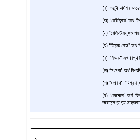
(ব) “মঞ্জুরী কমিশন আদে
(ভ) “রেজিষ্ট্রার” অর্থ বিশ
(ম) “রেজিস্টারভুক্ত গ্র
(য) “রিজেন্ট বোর্ড” অর্থ 
(র) “শিক্ষক” অর্থ বিশ্
(ল) “সংস্থা” অর্থ বিশ্ব
(শ) “সংবিধি”, “বিশ্ববি
(ষ) “হোস্টেল” অর্থ বি
লাইসেন্সপ্রাপ্ত ছাত্রাবা