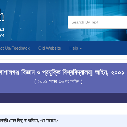
ct Us/Feedback
Old Website
Help
োপালগঞ্জ বিজ্ঞান ও প্রযুক্তি বিশ্ববিদ্যালয়] আইন, ২০০১
( ২০০১ সনের ৩৬ নং আইন )
রিপন্থী কোন কিছু না থাকিলে, এই আইনে,-