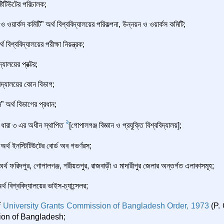
্টিটিউটের পরিচালক;
ও ওয়ার্কস কমিটি” অর্থ বিশ্ববিদ্যালয়ের পরিকল্পনা, উন্নয়ন ও ওয়ার্কস কমিটি;
্থ বিশ্ববিদ্যালয়ের পরীক্ষা নিয়ন্ত্রক;
দ্যালয়ের প্রক্টর;
বিদ্যালয়ের কোন বিভাগ;
” অর্থ বিভাগের প্রধান;
2
্থ ধারা ৩ এর অধীন স্থাপিত
[গোপালগঞ্জ বিজ্ঞান ও প্রযুক্তি বিশ্ববিদ্যালয়];
অর্থ ইনস্টিটিউটের বোর্ড অব গভর্ণরস;
অর্থ ফরিদপুর, গোপালগঞ্জ, শরীয়তপুর, রাজবাড়ী ও মাদারীপুর জেলার অন্তর্গত এলাকাসমূহ;
র্থ বিশ্ববিদ্যালয়ের ভাইস-চ্যান্সেলর;
্থ
University Grants Commission of Bangladesh Order, 1973
(P.
on of Bangladesh;