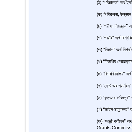
(ঠ) “পরিচালক” অর্থ ইনষ
(ড) “পরিকল্পনা, উন্নয়ন 
(ঢ) “পরীক্ষা নিয়ন্ত্রক” অর
(ণ) “প্রক্টর” অর্থ বিশ্ববি
(ত) “বিভাগ” অর্থ বিশ্ব
(থ) “বিভাগীয় চেয়ারম্যান
(দ) “বিশ্ববিদ্যালয়” অর
(ধ) “বোর্ড অব গভর্ণরস” 
(ন) “বৃহত্তর ফরিদপুর” 
(প) “ভাইস-চ্যান্সেলর” অ
(ফ) “মঞ্জুরী কমিশন” অর
Grants Commissi