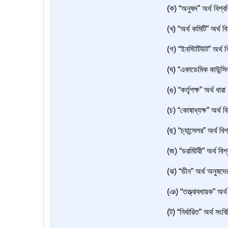
(ক) “অনুষদ” অর্থ বিশ্ব
(খ) “অর্থ কমিটি” অর্থ বি
(গ) “ইনস্টিটিউট” অর্থ ব
(ঘ) “একাডেমিক কাউন্সিল
(ঙ) “কর্তৃপক্ষ” অর্থ ধা
(চ) “কোষাধ্যক্ষ” অর্থ বি
(ছ) “চ্যান্সেলর” অর্থ বিশ
(জ) “ডরমিটরী” অর্থ বিশ্
(ঝ) “ডীন” অর্থ অনুষদে
(ঞ) “তত্ত্বাবধায়ক” অর্
(ট) “নির্ধারিত” অর্থ সংবি