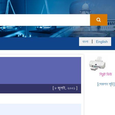
|
বাংলা
English
প্রিন্ট ভিউ
[সেকশন সূচি]
[ ৮ জুলাই, ২০০১ ]