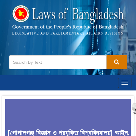
Togg
navig
[গোপালগঞ্জ বিজ্ঞান ও প্রযুক্তি বিশ্ববিদ্যালয়] আইন,
1