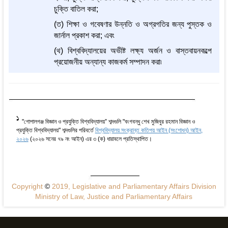
চুক্তি বাতিল করা;
(ত) শিক্ষা ও গবেষণার উন্নতি ও অগ্রগতির জন্য পুস্তক ও
জার্নাল প্রকাশ করা; এবং
(থ) বিশ্ববিদ্যালয়ের অভীষ্ট লক্ষ্য অর্জন ও বাস্তবায়নকল্পে
প্রয়োজনীয় অন্যান্য কাজকর্ম সম্পাদন করা৷
1
"গোপালগঞ্জ বিজ্ঞান ও প্রযুক্তি বিশ্ববিদ্যালয়” শব্দগুলি "বংগবন্ধু শেখ মুজিবুর রহমান বিজ্ঞান ও
প্রযুক্তি বিশ্ববিদ্যালয়" শব্দগুলির পরিবর্তে
বিশ্ববিদ্যালয় সংক্রান্ত কতিপয় আইন (সংশোধন) আইন,
২০২৬
(২০২৬ সনের ৭৯ নং আইন) এর ৩ (ক) ধারাবলে প্রতিস্থাপিত।
Copyright
©
2019, Legislative and Parliamentary Affairs Division
Ministry of Law, Justice and Parliamentary Affairs