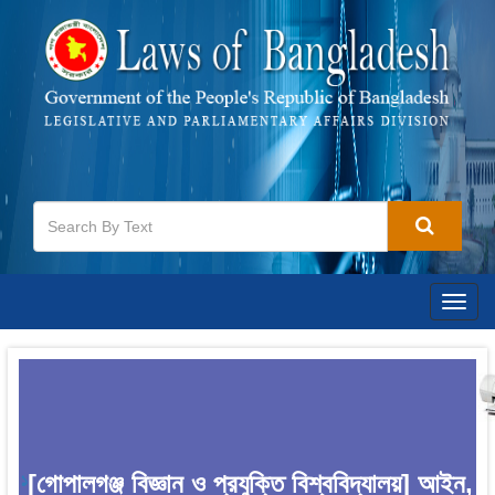
Togg
navig
[গোপালগঞ্জ বিজ্ঞান ও প্রযুক্তি বিশ্ববিদ্যালয়] আইন,
1