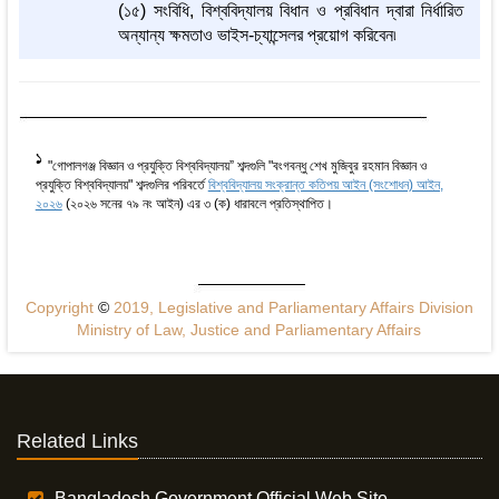
(১৫) সংবিধি, বিশ্ববিদ্যালয় বিধান ও প্রবিধান দ্বারা নির্ধারিত
অন্যান্য ক্ষমতাও ভাইস-চ্যান্সেলর প্রয়োগ করিবেন৷
1
"গোপালগঞ্জ বিজ্ঞান ও প্রযুক্তি বিশ্ববিদ্যালয়” শব্দগুলি "বংগবন্ধু শেখ মুজিবুর রহমান বিজ্ঞান ও
প্রযুক্তি বিশ্ববিদ্যালয়" শব্দগুলির পরিবর্তে
বিশ্ববিদ্যালয় সংক্রান্ত কতিপয় আইন (সংশোধন) আইন,
২০২৬
(২০২৬ সনের ৭৯ নং আইন) এর ৩ (ক) ধারাবলে প্রতিস্থাপিত।
Copyright
©
2019, Legislative and Parliamentary Affairs Division
Ministry of Law, Justice and Parliamentary Affairs
Related Links
Bangladesh Government Official Web Site