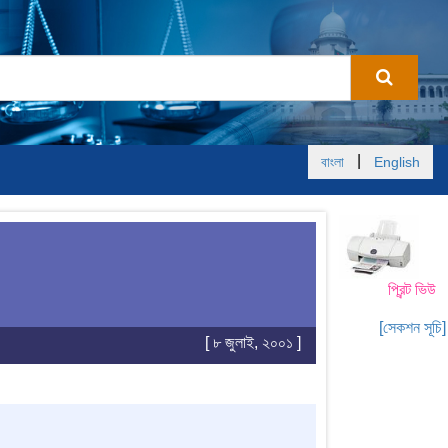
|
বাংলা
English
প্রিন্ট ভিউ
[সেকশন সূচি]
[ ৮ জুলাই, ২০০১ ]