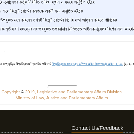
স-চ্যান্সেলর কর্তৃক নির্ধারিত তারিখ, স্থান ও সময়ে অনুষ্ঠিত হইবে:
য় মাসে রিজেন্ট বোর্ডের কমপক্ষে একটি সভা অনুষ্ঠিত হইবে৷
 উপযুক্ত মনে করিবেন তখনই রিজেন্ট বোর্ডের বিশেষ সভা আহ্বান করিতে পারিবেন৷
ন এক-তৃতীয়াংশ সদস্যের স্বাক্ষরযুক্ত তলবনামার ভিত্তিতে ভাইস-চ্যান্সেলর বিশেষ সভা আহ্বা
ান ও প্রযুক্তি বিশ্ববিদ্যালয়" শব্দগুলির পরিবর্তে
বিশ্ববিদ্যালয় সংক্রান্ত কতিপয় আইন (সংশোধন) আইন, ২০২৬
(২০২৬ স
Copyright
©
2019, Legislative and Parliamentary Affairs Division
Ministry of Law, Justice and Parliamentary Affairs
Contact Us/Feedback