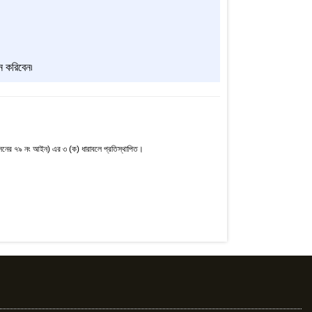
ন করিবেন৷
নের ৭৯ নং আইন) এর ৩ (ক) ধারাবলে প্রতিস্থাপিত।