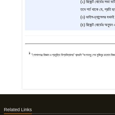
(২) রিজেন্ট বোর্ডের সভা ভাই
তবে শর্ত থাকে যে, প্রতি ছ
(৩) ভাইস-চ্যান্সেলর যখনই
(৪) রিজেন্ট বোর্ডের অন্যু
1
"গোপালগঞ্জ বিজ্ঞান ও প্রযুক্তি বিশ্ববিদ্যালয়” শব্দগুলি "বংগবন্ধু শেখ মুজিবুর রহমান বিজ্ঞ
Related Links