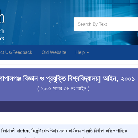
ct Us/Feedback
Old Website
Help
োপালগঞ্জ বিজ্ঞান ও প্রযুক্তি বিশ্ববিদ্যালয়] আইন, ২০০১
( ২০০১ সনের ৩৬ নং আইন )
বিধানাবলী সাপেক্ষে, রিজেন্ট বোর্ড উহার সভার কার্যক্রম পদ্ধতি নির্ধারণ করিতে পারিবে৷