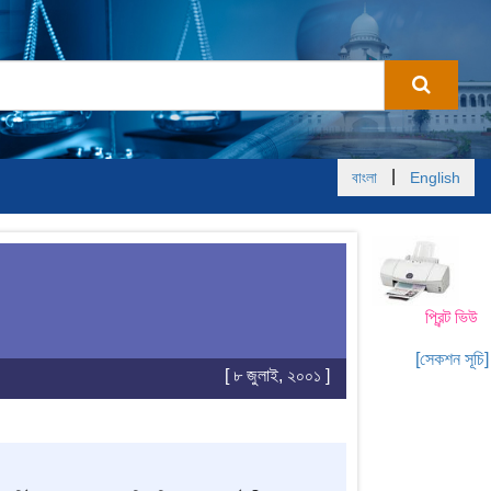
|
বাংলা
English
প্রিন্ট ভিউ
[সেকশন সূচি]
[ ৮ জুলাই, ২০০১ ]