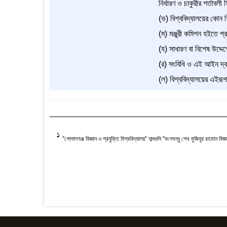
নির্ধারণ ও চাকুরীর শর্তাব
(ভ) বিশ্ববিদ্যালয়ের কোন শ
(ম) মঞ্জুরী কমিশন হইতে প্
(য) সাধারণ বা বিশেষ উদ্দে
(র) সংবিধি ও এই আইন দ্বা
(ল) বিশ্ববিদ্যালয়ের এইরূ
1
"গোপালগঞ্জ বিজ্ঞান ও প্রযুক্তি বিশ্ববিদ্যালয়” শব্দগুলি "বংগবন্ধু শেখ মুজিবুর রহমান বিজ্ঞ