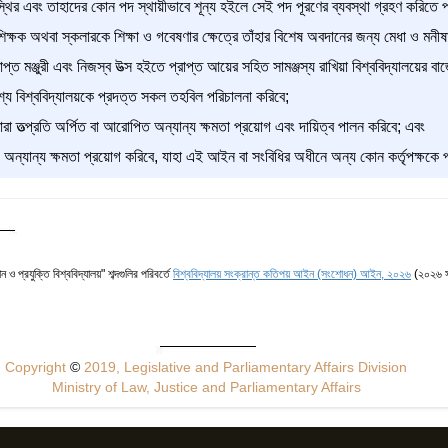
লী স্থির এবং তাহাদের কোন পদ স্থায়ীভাবে শূন্য হইলে সেই পদ পূরণের ব্যবস্থা গ্রহণ করিতে প
িক্ষক অথবা স্কলারকে শিক্ষা ও গবেষণার ক্ষেত্রে তাঁহার বিশেষ অবদানের জন্য মেধা ও মনীষার
রাপ্ত মঞ্জুরী এবং নিজস্ব উত্স হইতে প্রাপ্ত আয়ের সহিত সামঞ্জস্য রাখিয়া বিশ্ববিদ্যালয়ের 
শ্যে বিশ্ববিদ্যালয়কে প্রদত্ত সকল তহবিল পরিচালনা করিবে;
রা তত্প্রতি অর্পিত বা আরোপিত অন্যান্য ক্ষমতা প্রয়োগ এবং দায়িত্ব পালন করিবে; এবং
প অন্যান্য ক্ষমতা প্রয়োগ করিবে, যাহা এই আইন বা সংবিধির অধীনে অন্য কোন কর্তৃপক্ষকে প
ান ও প্রযুক্তি বিশ্ববিদ্যালয়" শব্দগুলির পরিবর্তে
বিশ্ববিদ্যালয় সংক্রান্ত কতিপয় আইন (সংশোধন) আইন, ২০২৬
(২০২৬ স
Copyright
©
2019, Legislative and Parliamentary Affairs Division
Ministry of Law, Justice and Parliamentary Affairs