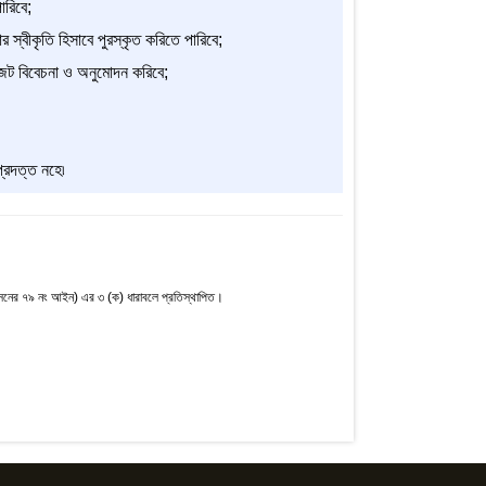
ারিবে;
 স্বীকৃতি হিসাবে পুরস্কৃত করিতে পারিবে;
বাজেট বিবেচনা ও অনুমোদন করিবে;
্রদত্ত নহে৷
নের ৭৯ নং আইন) এর ৩ (ক) ধারাবলে প্রতিস্থাপিত।